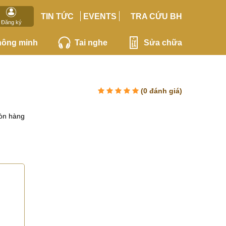
TIN TỨC
EVENTS
TRA CỨU BH
Đăng ký
hông minh
Tai nghe
Sửa chữa
(
0
đánh giá)
òn hàng