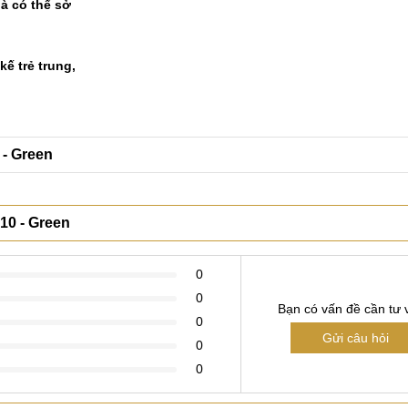
à có thể sở
ế trẻ trung,
 - Green
10 - Green
0
0
Bạn có vấn đề cần tư 
0
Gửi câu hỏi
0
0