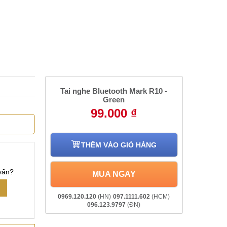
Tai nghe Bluetooth Mark R10 -
Green
99.000 ₫
THÊM VÀO GIỎ HÀNG
vấn?
MUA NGAY
0969.120.120
(HN)
097.1111.602
(HCM)
096.123.9797
(ĐN)