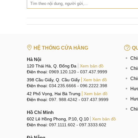
HỆ THỐNG CỬA HÀNG
QU
Chí
Hà Nội
120 Thái Hà, Q. Đống Đa
Xem bản đồ
Chí
Điện thoại:
0969.120.120
-
037.437.9999
Chí
398 Cầu Giấy, Q. Cầu Giấy
Xem bản đồ
Điện thoại:
034.235.6666
-
096.2222.398
Hướ
42 Phố Vọng, Hai Bà Trưng
Xem bản đồ
Hướ
Điện thoại:
097. 988.4242
-
037.437.9999
Chí
Hồ Chí Minh
602 Lê Hồng Phong, P.10, Q.10
Xem bản đồ
Điện thoại:
097.1111.602
-
097.3333.602
Đà Nẵng