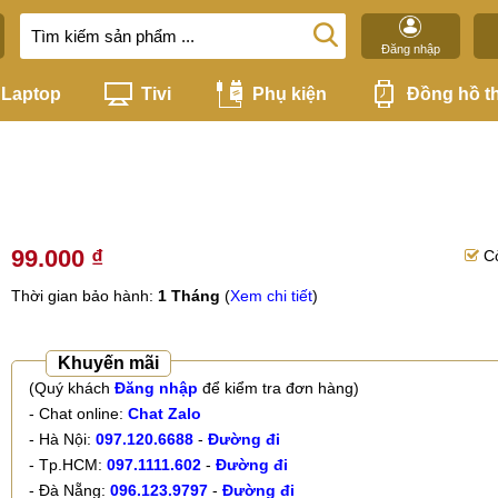
Đăng nhập
Laptop
Tivi
Phụ kiện
Đồng hồ t
99.000 ₫
C
Thời gian bảo hành:
1 Tháng
(
Xem chi tiết
)
Khuyến mãi
(Quý khách
Đăng nhập
để kiểm tra đơn hàng)
- Chat online:
Chat Zalo
- Hà Nội:
097.120.6688
-
Đường đi
- Tp.HCM:
097.1111.602
-
Đường đi
- Đà Nẵng:
096.123.9797
-
Đường đi