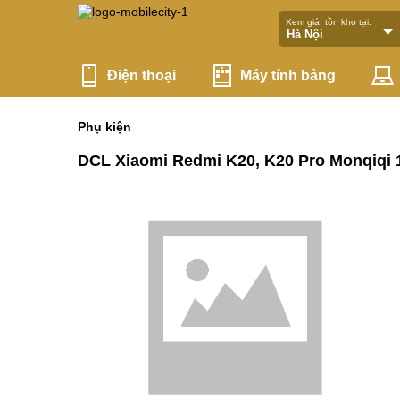
Xem giá, tồn kho tại:
Điện thoại
Máy tính bảng
Phụ kiện
DCL Xiaomi Redmi K20, K20 Pro Monqiqi 