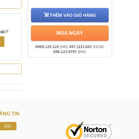
THÊM VÀO GIỎ HÀNG
vấn?
MUA NGAY
0969.120.120
(HN)
097.1111.602
(HCM)
096.123.9797
(ĐN)
ẢNG TIN
Gửi