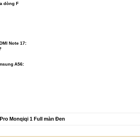
ủa dòng F
DMI Note 17:
?
msung A56:
 Pro Monqiqi 1 Full màn Đen