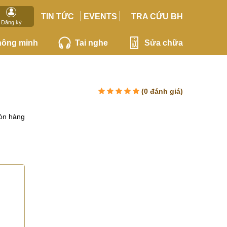
TIN TỨC
EVENTS
TRA CỨU BH
Đăng ký
hông minh
Tai nghe
Sửa chữa
(
0
đánh giá)
òn hàng