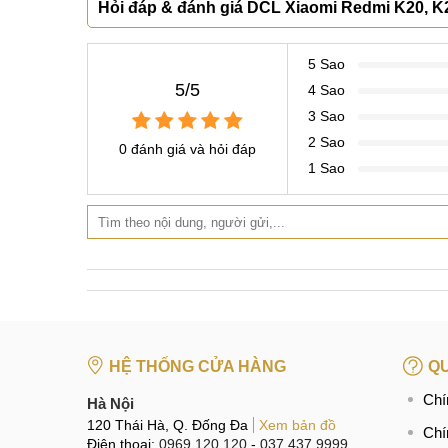
Hỏi đáp & đánh giá DCL Xiaomi Redmi K20, K2
5 Sao
5/5
4 Sao
3 Sao
2 Sao
0 đánh giá và hỏi đáp
1 Sao
HỆ THỐNG CỬA HÀNG
QU
Chí
Hà Nội
120 Thái Hà, Q. Đống Đa
Xem bản đồ
Chí
Điện thoại:
0969.120.120
-
037.437.9999