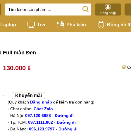
Đăng nhập
Laptop
Tivi
Phụ kiện
Đồng hồ t
1 Full màn Đen
130.000 ₫
C
Khuyến mãi
(Quý khách
Đăng nhập
để kiểm tra đơn hàng)
- Chat online:
Chat Zalo
- Hà Nội:
097.120.6688
-
Đường đi
- Tp.HCM:
097.1111.602
-
Đường đi
- Đà Nẵng:
096.123.9797
-
Đường đi