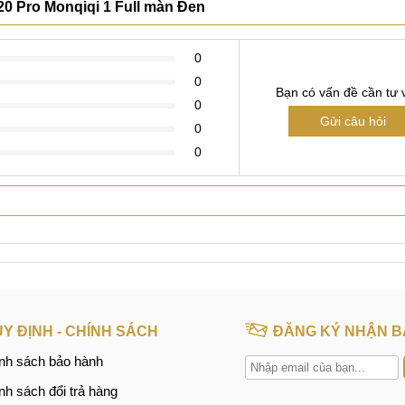
0 Pro Monqiqi 1 Full màn Đen
0
0
Bạn có vấn đề cần tư 
0
Gửi câu hỏi
0
0
Y ĐỊNH - CHÍNH SÁCH
ĐĂNG KÝ NHẬN B
nh sách bảo hành
nh sách đổi trả hàng