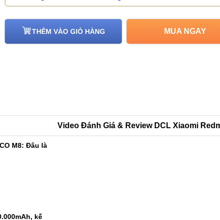
MUA NGAY
THÊM VÀO GIỎ HÀNG
Video Đánh Giá & Review DCL Xiaomi Redmi
CO M8: Đâu là
0.000mAh, kế