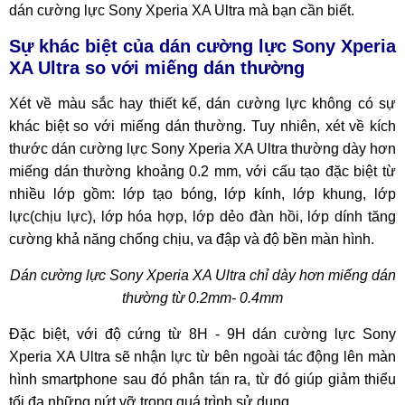
dán cường lực Sony Xperia XA Ultra mà bạn cần biết.
Sự khác biệt của dán cường lực Sony Xperia
XA Ultra so với miếng dán thường
Xét về màu sắc hay thiết kế, dán cường lực không có sự
khác biệt so với miếng dán thường. Tuy nhiên, xét về kích
thước dán cường lực Sony Xperia XA Ultra thường dày hơn
miếng dán thường khoảng 0.2 mm, với cấu tạo đặc biệt từ
nhiều lớp gồm: lớp tạo bóng, lớp kính, lớp khung, lớp
lực(chịu lực), lớp hóa hợp, lớp dẻo đàn hồi, lớp dính tăng
cường khả năng chống chịu, va đập và độ bền màn hình.
Dán cường lực Sony Xperia XA Ultra chỉ dày hơn miếng dán
thường từ 0.2mm- 0.4mm
Đặc biệt, với độ cứng từ 8H - 9H dán cường lực Sony
Xperia XA Ultra sẽ nhận lực từ bên ngoài tác động lên màn
hình smartphone sau đó phân tán ra, từ đó giúp giảm thiểu
tối đa những nứt vỡ trong quá trình sử dụng.