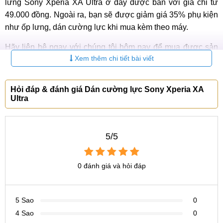
lưng Sony Xperia XA Ultra ở đây được bán với giá chỉ từ
49.000 đồng. Ngoài ra, bạn sẽ được giảm giá 35% phụ kiện
như ốp lưng, dán cường lực khi mua kèm theo máy.
Hãy liên hệ ngay với chúng tôi hôm nay để mua được sản
Xem thêm chi tiết bài viết
phẩm với mức giá hợp lý nhất:
MobileCity địa chỉ mua dán cường
Hỏi đáp & đánh giá Dán cường lực Sony Xperia XA
lực Sony Xperia XA Ultra
Ultra
chính hãng, giá rẻ
tại Hà Nội,
TP.HCM
5/5
Bạn ở phía bắc Hà Nội: Số 120 Thái Hà, Đống Đa, Hà Nội
Hotline:
0969.122.122 & 0433.120.120
0 đánh giá và hỏi đáp
Bạn ở phía nam Hà Nội: Số 15 ngõ 2, Trần Quý Kiên,
Cầu Giấy, Hà Nội
5 Sao
0
Hotline:
096.112.88.66
4 Sao
0