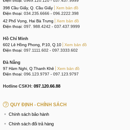
Điện thoại:
0969.120.120
-
037.437.9999
398 Cầu Giấy, Q. Cầu Giấy
Xem bản đồ
Điện thoại:
034.235.6666
-
096.2222.398
42 Phố Vọng, Hai Bà Trưng
Xem bản đồ
Điện thoại:
097. 988.4242
-
037.437.9999
Hồ Chí Minh
602 Lê Hồng Phong, P.10, Q.10
Xem bản đồ
Điện thoại:
097.1111.602
-
097.3333.602
Đà Nẵng
97 Hàm Nghi, Q.Thanh Khê
Xem bản đồ
Điện thoại:
096.123.9797
-
097.123.9797
Hotline CSKH:
097.120.66.88
QUY ĐỊNH - CHÍNH SÁCH
Chính sách bảo hành
Chính sách đổi trả hàng