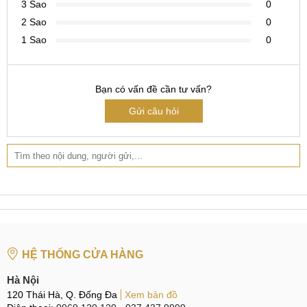
3 Sao
0
Bạn ở TPHCM: Số 123 Trần Quang Khải, Q.1, P.Tân Định,
2 Sao
0
TP.HCM
Hotline:
1 Sao
0965.123.123 & 0969.520.520 & 0822.300.600
0
Bạn có vấn đề cần tư vấn?
Gửi câu hỏi
HỆ THỐNG CỬA HÀNG
Hà Nội
120 Thái Hà, Q. Đống Đa
Xem bản đồ