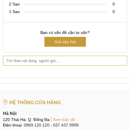
2 Sao
0
TP.HCM
1 Sao
0
Hotline:
0965.123.123 & 0969.520.520 & 0822.300.600
Bạn có vấn đề cần tư vấn?
Gửi câu hỏi
HỆ THỐNG CỬA HÀNG
Hà Nội
120 Thái Hà, Q. Đống Đa
Xem bản đồ
Điện thoại:
0969.120.120
-
037.437.9999