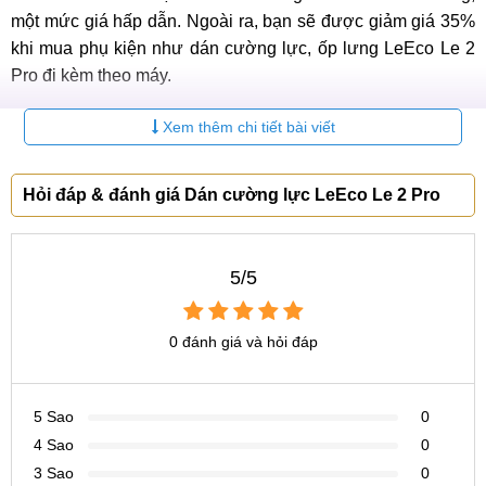
một mức giá hấp dẫn. Ngoài ra, bạn sẽ được giảm giá 35%
khi mua phụ kiện như dán cường lực, ốp lưng LeEco Le 2
Pro đi kèm theo máy.
Hãy liên hệ ngay với chúng tôi hôm nay để mua được sản
Xem thêm chi tiết bài viết
phẩm với mức giá hợp lý nhất:
MobileCity địa chỉ mua ốp lưng
Hỏi đáp & đánh giá Dán cường lực LeEco Le 2 Pro
LeEco Le 2 Pro
chính hãng, giá rẻ
tại Hà Nội, TP.HCM
5/5
Bạn ở phía bắc Hà Nội: Số 120 Thái Hà, Đống Đa, Hà Nội
Hotline:
0969.122.122 & 0433.120.120
0 đánh giá và hỏi đáp
Bạn ở phía nam Hà Nội: Số 15 ngõ 2, Trần Quý Kiên,
Cầu Giấy, Hà Nội
5 Sao
0
Hotline:
096.112.88.66
4 Sao
0
3 Sao
0
Bạn ở TPHCM: Số 123 Trần Quang Khải, Q.1, P.Tân Định,