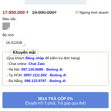
17.950.000 ₫
19.990.000₫
Ngừng kinh doanh
Màu sắc
Bộ nhớ
16-512GB
Khuyến mãi
(Quý khách
Đăng nhập
để kiểm tra đơn hàng)
- Chat online:
Chat Zalo
- Hà Nội:
097.120.6688
-
Đường đi
- Tp.HCM:
0097.1111.602
-
Đường đi
- Đà Nẵng:
096.123.9797
-
Đường đi
MUA TRẢ GÓP 0%
(Duyệt HS 5 phút, Trả góp qua thẻ)