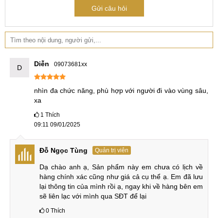
chip của MediaTek, nhưng Unihertz TANK 3 chạy Dimensity
Gửi câu hỏi
8200 không chỉ mạnh hơn rất nhiều so với Helio G99
trên Unihertz TANK 2 mà còn hỗ trợ thêm 5G tốc độ cao.
So sánh hiệu năng Unihertz TANK 3 và Unihertz TANK
2:
Diễn
09073681xx
D
Unihertz TANK 3
Unihertz TANK 2
nhìn đa chức năng, phù hợp với người đi vào vùng sâu, 
xa
Dimensity 8200
Chipset
Helio G99 (6nm)
(4nm)
1
Thích
09:11 09/01/2025
1x3.1 GHz Cortex-
A78
2x2.2 GHz Cortex-
3x3.0 GHz Cortex-
A76
Đỗ Ngọc Tùng
Quản trị viên
CPU
A78
6x2.0 GHz Cortex-
Dạ chào anh ạ, Sản phẩm này em chưa có lịch về 
4x2.0 GHz Cortex-
A55
A55
hàng chính xác cũng như giá cả cụ thể ạ. Em đã lưu 
lại thông tin của mình rồi ạ, ngay khi về hàng bên em 
GPU
Mali-G610 MC6
Mali-G57 MC2
sẽ liên lạc với mình qua SĐT để lại
0
Thích