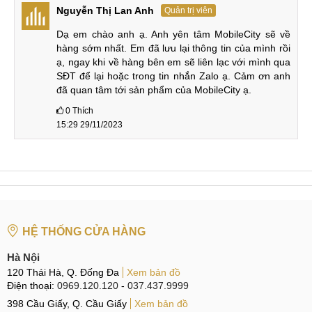
Nguyễn Thị Lan Anh
Quản trị viên
Camera
50 MP
32 MP
trước
Dạ em chào anh ạ. Anh yên tâm MobileCity sẽ về 
hàng sớm nhất. Em đã lưu lại thông tin của mình rồi 
Quay
ạ, ngay khi về hàng bên em sẽ liên lạc với mình qua 
4K, 1080p
1400p, 1080p
phim
SĐT để lại hoặc trong tin nhắn Zalo ạ. Cảm ơn anh 
đã quan tâm tới sản phẩm của MobileCity ạ.
0
Thích
Camera trước của Unihertz TANK 3 cũng có thông số siêu
15:29 29/11/2023
lớn với 50MP còn bản tiền nhiệm có camera selfie 32MP.
Thiết bị Unihertz TANK 3 cũng có thể quay phim 4K sắc nét
hơn nhiều so với 1440p của bản tiền nhiệm.
Dung lượng Unihertz 8849 TANK 3: 16-
512GB
HỆ THỐNG CỬA HÀNG
Unihertz TANK 3 sở hữu RAM LPDDR5 tốc độ cao với
Hà Nội
dung lượng 16GB và có thể mở rộng thêm RAM ảo lên tới
120 Thái Hà, Q. Đống Đa
Xem bản đồ
16GB. Kết hợp với bộ nhớ trong 512GB cho lưu trữ thoải
Điện thoại:
0969.120.120
-
037.437.9999
mái. Bên cạnh đó, bạn có thể mở rộng thêm bộ nhớ lưu trữ
398 Cầu Giấy, Q. Cầu Giấy
Xem bản đồ