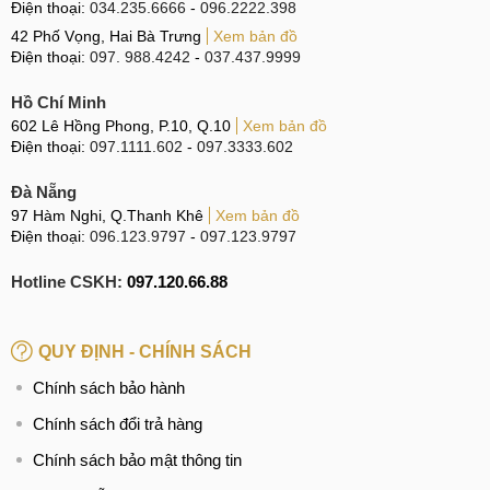
lên tới 2TB với thẻ nhớ microSD.
Điện thoại:
034.235.6666
-
096.2222.398
42 Phố Vọng, Hai Bà Trưng
Xem bản đồ
Điện thoại:
097. 988.4242
-
037.437.9999
Đánh giá Unihertz 8849 TANK 3
Hồ Chí Minh
602 Lê Hồng Phong, P.10, Q.10
Xem bản đồ
Cùng MobileCity tìm hiểu chi tiết về Unihertz TANK 3 thông
Điện thoại:
097.1111.602
-
097.3333.602
qua phần đánh giá ngay sau đây.
Đà Nẵng
Thiết kế siêu bền chuẩn quân đội Mỹ
97 Hàm Nghi, Q.Thanh Khê
Xem bản đồ
Điện thoại:
096.123.9797
-
097.123.9797
Sản phẩm Unihertz TANK 3 thu hút người dùng bằng kiểu
dáng hầm hố, thiết kế siêu bền, phù hợp cho người dùng sử
Hotline CSKH:
097.120.66.88
dụng trong môi trường khắc nghiệt. Với khả năng chống
nước bụi đạt chuẩn IP68 và độ bền theo tiêu chuẩn quân
đội Mỹ MIL-STD-810H, Unihertz TANK 3 đảm bảo sự an
QUY ĐỊNH - CHÍNH SÁCH
toàn và ổn định trong mọi điều kiện.
Chính sách bảo hành
Chính sách đổi trả hàng
Cùng với kích thước 179 x 86 x 31mm và trọng lượng 666g,
Chính sách bảo mật thông tin
Unihertz TANK 3 tạo nên một sản phẩm khỏe khoắn, chắc