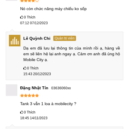
nhiệm.
Nó còn chức năng máy chiếu ko sốp
Nâng cấp, cải tiến camera
0
Thích
07:12 07/12/2023
Ngoài việc kế thừa ống kính nhìn xuyên đêm 64MP đã có
trên Unihertz TANK 2, nhà sản xuất còn nâng thông số
Lê Quỳnh Chi
Quản trị viên
camera chính lên 200MP thay vì 108MP của Unihertz TANK
2. Camera góc siêu rộng của TANK 3 cũng được nâng cấp
Dạ em đã lưu lại thông tin của mình rồi ạ, hàng về 
lên cảm biến 50MP cao hơn nhiều so với 16MP của TANK
em sẽ liên hệ lại anh ngay ạ. Cảm ơn anh đã ủng hộ 
Mobile City ạ.
2. Ngoài ra, Unihertz TANK 3 còn có thêm cảm biến tele
8MP giúp chụp ảnh phóng xa tốt hơn.
0
Thích
15:43 20/12/2023
So sánh camera Unihertz TANK 3 và Unihertz TANK 2:
Đặng Nhật Tín
03636060xx
Unihertz TANK 3
Unihertz TANK 2
Tank 3 vẫn 1 loa à mobilecity ?
200 MP (góc rộng)
108 MP (góc rộng)
64 MP (xuyên đêm)
Camera
64 MP (xuyên đêm)
0
Thích
50 MP (góc siêu
sau
16 MP (góc siêu
18:45 14/11/2023
rộng)
rộng)
8 MP (tele)