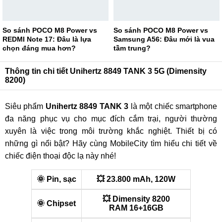
So sánh POCO M8 Power vs
So sánh POCO M8 Power vs
REDMI Note 17: Đâu là lựa
Samsung A56: Đâu mới là vua
chọn đáng mua hơn?
tầm trung?
Thông tin chi tiết Unihertz 8849 TANK 3 5G (Dimensity
8200)
Siêu phẩm
Unihertz 8849 TANK 3
là một chiếc smartphone
đa năng phục vụ cho mục đích cắm trại, người thường
xuyên là việc trong môi trường khắc nghiệt. Thiết bị có
những gì nổi bật? Hãy cùng MobileCity tìm hiểu chi tiết về
chiếc điện thoại độc lạ này nhé!
🌞 Pin, sạc
💥 23.800 mAh, 120W
💥 Dimensity 8200
🌞 Chipset
RAM 16+16GB