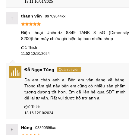
18:11 10/01/2025
Tăng tốc độ sạc, nâng cấp pin
thanh vân
09769844xx
T
Pin và sạc cũng là điểm nâng cấp vượt trội của Unihertz
TANK 3 so với máy tiền nhiệm. Trong khi Unihertz TANK 2
Điện thoại Unihertz 8849 TANK 3 5G (Dimensity 
có pin 15.500mAh đã khiến thiết bị sử dụng rất lâu dài.
8200)bản máy chiếu giá hiện tại bao nhiêu shop
Nay Unihertz TANK 3 còn khủng khiếp hơn là có viên pin
1
Thích
23.800mAh.
11:52 12/10/2024
So sánh pin, sạc Unihertz TANK 3 và Unihertz TANK 2:
Đỗ Ngọc Tùng
Quản trị viên
Unihertz TANK 3
Unihertz TANK 2
Dạ em chào anh ạ. Bên em vẫn đang về hàng. 
Trong tầm giá này bên em cũng có nhiều sản phẩm 
Pin
Li-Po 23.800 mAh
Li-Po 15.500 mAh
tương đương tốt hơn. Em đã liên hệ qua SĐT mình 
để lại tư vấn. Rất vui được hỗ trợ anh ạ!
Sạc
120W
66W
0
Thích
18:16 12/10/2024
Unihertz TANK 3 cũng có sạc 120W cho tốc độ sạc nhanh
Hùng
03890599xx
H
hơn nhiều so với sạc 66W tích hợp trên mẫu máy tiền