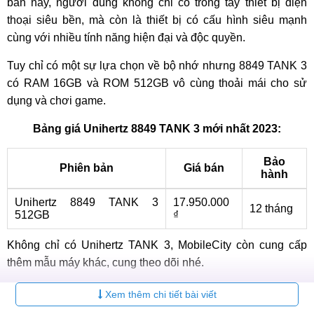
bán này, người dùng không chỉ co trong tay thiết bị điện
thoại siêu bền, mà còn là thiết bị có cấu hình siêu mạnh
cùng với nhiều tính năng hiện đại và độc quyền.
Tuy chỉ có một sự lựa chọn về bộ nhớ nhưng 8849 TANK 3
có RAM 16GB và ROM 512GB vô cùng thoải mái cho sử
dụng và chơi game.
Bảng giá Unihertz 8849 TANK 3 mới nhất 2023:
Bảo
Phiên bản
Giá bán
hành
Unihertz 8849 TANK 3
17.950.000
12 tháng
512GB
₫
Không chỉ có Unihertz TANK 3, MobileCity còn cung cấp
thêm mẫu máy khác, cung theo dõi nhé.
Bảng giá
điện thoại Unihertz
8849 TANK Seres mới nhất
Xem thêm chi tiết bài viết
2023: