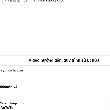
Tặng tấm dán màn hình chống xước!
Video hướng dẫn, quy trình sửa chữa
ây mới là vua
9000mAh và