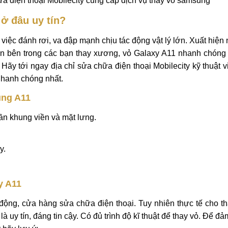
alaxy A11
sung Galaxy A11
chính hãng, uy tín, giá rẻ, chất lượng tốt nhất
ất trên thị trường hiện nay. Dịch vụ Thay xương, vỏ Galaxy 
12 tháng. Đảm bảo chất lượng, kỹ thuật tay nghề của kỹ thuậ
a điện thoại Mobilecity cung cấp dịch vụ thay vỏ samsung
ở đâu uy tín?
việc đánh rơi, va đập mạnh chịu tác động vật lý lớn. Xuất hiện
iện bên trong các bạn thay xương, vỏ Galaxy A11 nhanh chóng
Hãy tới ngay địa chỉ sửa chữa điện thoại Mobilecity kỹ thuật 
nhanh chóng nhất.
ung A11
ần khung viền và mặt lưng.