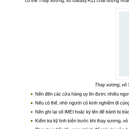
Phần vỏ máy bị cong không khớp với thân má
Lớp vỏ máy bị phai mùa bong tróc sơn.
Lưu ý khi thay xương, vỏ Samsung Galax
Hiện nay trên thị trường có rất nhiều trung tâm d
phải địa chỉ nào sửa, thay vỏ Galaxy A11 nào cũng l
có thể Thay xương, vỏ Galaxy A11 chất lượng nhất