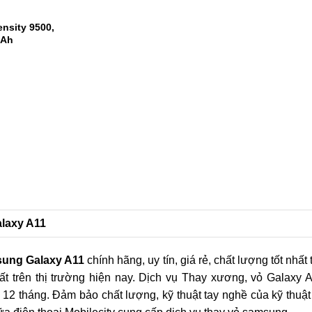
 Snapdragon 8
m AnTuTu
1
2
nsity 9500,
mAh