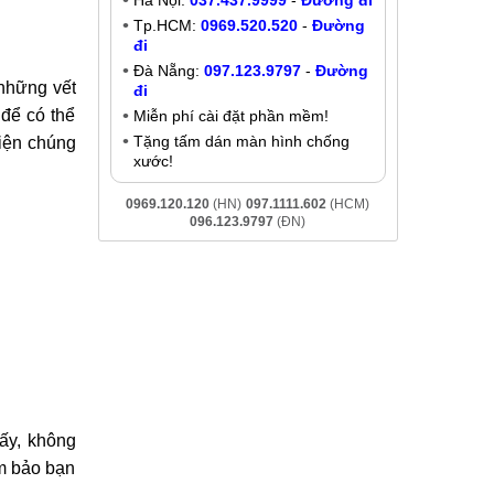
Thay xương, vỏ Samsung Galaxy
A11
Liên hệ
 tại Hà Nội
Khuyến mãi
A11 nhanh
Giảm đến
200K
khi liên hệ:
t viên đem
- Chat online:
Chat Zalo
Hà Nội:
037.437.9999
-
Đường đi
Tp.HCM:
0969.520.520
-
Đường
đi
Đà Nẵng:
097.123.9797
-
Đường
 những vết
đi
 để có thể
Miễn phí cài đặt phần mềm!
Tặng tấm dán màn hình chống
viện chúng
xước!
0969.120.120
(HN)
097.1111.602
(HCM)
096.123.9797
(ĐN)