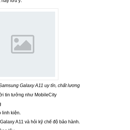
y.
y A11
i động, cửa hàng sửa chữa điện thoại. Tuy nhiên thực tế cho t
à uy tín, đáng tin cậy. Có đủ trình độ kĩ thuật để thay vỏ. Để đ
 hãy lưu ý: