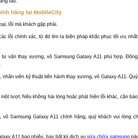
Samsung Galaxy A11 uy tín, chất lương
i tin tưởng như MobileCity
g
 linh kiện.
ỏ Galaxy A11 và hỏi kỹ chế độ bảo hành.
àng lâu.
ính hãng tại MobileCity
oại, lỗi mà khách gặp phải.
ác lỗi chính xác, từ đó tìm ra biện pháp khắc phục tối ưu nhất
 tư vấn thay xương, vỏ Samsung Galaxy A11 phù hợp. Đồng 
.
nhân viên kỹ thuật tiến hành thay xương, vỏ Galaxy A11. Quý