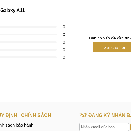
test content
Xem thêm
 Galaxy A11
0
0
Bạn có vấn đề cần tư 
thay vỏ điện thoại uy tín, giá rẻ
0
Gửi câu hỏi
0
 vỏ Samsung Galaxy A11
0
 nay.
giá rẻ nhất ở Hà Nội, HCM
h hãng 100%