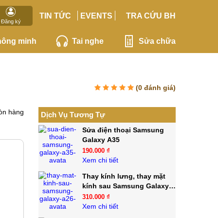
TIN TỨC
EVENTS
TRA CỨU BH
Đăng ký
hông minh
Tai nghe
Sửa chữa
(
0
đánh giá)
òn hàng
Dịch Vụ Tương Tự
Sửa điện thoại Samsung
Galaxy A35
190.000 ₫
Xem chi tiết
Thay kính lưng, thay mặt
kính sau Samsung Galaxy
A26
310.000 ₫
Xem chi tiết