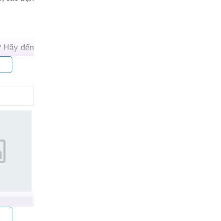
o ngay cho
huyển qua
, các bạn
? Hãy đến
ện vỏ được
lecity có
ng, đen.