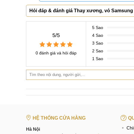
Hỏi đáp & đánh giá Thay xương, vỏ Samsung
5 Sao
5/5
4 Sao
Địa chỉ 
3 Sao
2 Sao
0 đánh giá và hỏi đáp
Tại sao nên chọn Mobilecity thay xương,
1 Sao
Trang thiết bị cao cấp, hiện đại hàng đầu hiện
Thay vỏ điện thoại Samsung Galaxy A11 với 
Cam kết thay vỏ Samsung A11 linh kiện chín