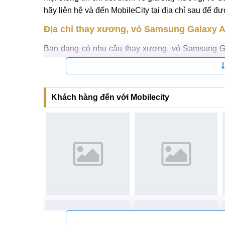
Bước 5:
Sau khi sửa xong, khách kiểm tra lại máy
các kỹ thuật viên chỉnh lại.
Bước 6:
Khi đã hài lòng với kết quả thay xươn
bước thanh toán và nhận phiếu bảo hành.
Mọi thông tin chi tiết thêm về giá thay xương, vỏ 
hãy liên hệ và đến MobileCity tại địa chỉ sau để đ
Địa chỉ thay xương, vỏ Samsung Galaxy A11
Bạn đang có nhu cầu thay xương, vỏ Samsung Ga
MobileCity. Với nhiều năm kinh nghiệm trong nghề,
nhập khẩu chính hãng 100% MobileCity luôn là sự
Khi đến thay vỏ Samsung A11 bạn hoàn toàn có t
Khách hàng đến với Mobilecity
linh kiện được nhập khẩu từ nhà sản xuất chính h
Không phải để máy qua đêm khi sửa chữa, thay vỏ tại