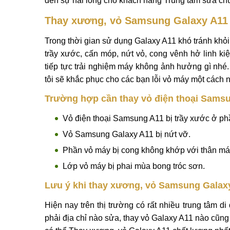
Thông tin chi tiết Thay xương, vỏ Samsung G
Mobilecity cung cấp dịch vụ
thay xương, vỏ Sam
và TP.HCM. Linh kiện zin mới với mức giá tốt nh
chóng, khách hàng có thể chờ lấy ngay. Bảo hành 
đến sự hài lòng cho khách hàng Trung tâm sửa chữ
Thay xương, vỏ Samsung Galaxy A11 
Trong thời gian sử dụng Galaxy A11 khó tránh khỏi 
trầy xước, cấn móp, nứt vỏ, cong vênh hở linh k
tiếp tực trải nghiệm máy không ảnh hưởng gì nhé. 
tôi sẽ khắc phục cho các bạn lỗi vỏ máy một cách 
Trường hợp cần thay vỏ điện thoại Sams
Vỏ điện thoại Samsung A11 bị trầy xước ở ph
Vỏ Samsung Galaxy A11 bị nứt vỡ.