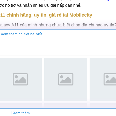
 một lượt. Nếu không hài lòng hoặc phát hiện lỗi khác, cần bá
g, vỏ Samsung Galaxy A11 chính hãng, quý khách vui lòng c
Galaxy A11 bao nhiêu, hay bất kỳ dịch vụ
sửa chữa samsung
nào
ược hỗ trợ và nhận nhiều ưu đãi hấp dẫn nhé.
 chính hãng, uy tín, giá rẻ tại Mobilecity
laxy A11 của mình nhưng chưa biết chọn địa chỉ nào uy tín
 Đội ngũ kĩ thuật tay nghề cao, máy móc hiện đại tiến, linh ki
Xem thêm chi tiết bài viết
 lựa chọn của nhiều khách hàng.
hể yên tâm chất lượng sửa chữa Samsung và linh kiện, Mobie
ãng cho dòng máy SS galaxy A11 với các màu: Xanh dương, trắ
 Mobilecity khi quá trình thay vỏ chỉ từ 30 - 45 phút.