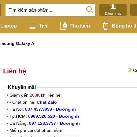
Đăng nhập
Laptop
Tivi
Phụ kiện
Đồng hồ t
msung Galaxy A
Liên hệ
C
Khuyến mãi
Giảm đến
200K
khi liên hệ:
- Chat online:
Chat Zalo
Hà Nội:
037.437.9999
-
Đường đi
Tp.HCM:
0969.520.520
-
Đường đi
Đà Nẵng:
097.123.9797
-
Đường đi
Miễn phí cài đặt phần mềm!