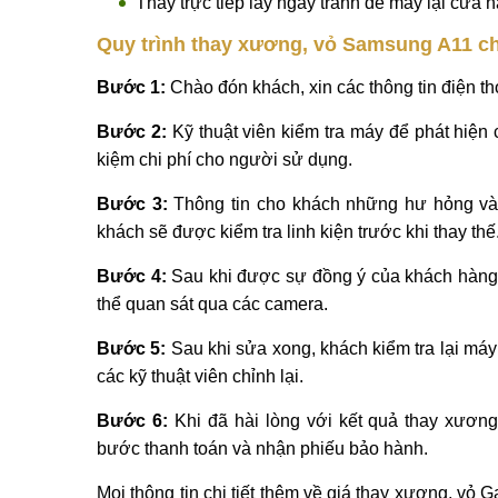
Thay xương, vỏ 
Nên đến các cửa hàng uy tín được nhiều ngườ
Nếu có thể, nhờ người có kinh nghiệm đi cùn
Nên ghi lại số IMEI hoặc ký tên để tránh bị tráo
Kiểm tra kỹ linh kiện trước khi thay xương, v
Thay trực tiếp lấy ngay tránh để máy lại cửa h
Quy trình thay xương, vỏ Samsung A11 ch
Bước 1:
Chào đón khách, xin các thông tin điện th
Bước 2:
Kỹ thuật viên kiểm tra máy để phát hiện c
kiệm chi phí cho người sử dụng.
Bước 3:
Thông tin cho khách những hư hỏng và
khách sẽ được kiểm tra linh kiện trước khi thay thế
Bước 4:
Sau khi được sự đồng ý của khách hàng, 
thể quan sát qua các camera.