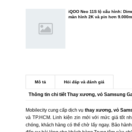
camera 200MP cực đỉnh
Đánh giá REDMI K100 Pro Max:
Elite Gen 5 - Đạt 3.722.803 điể
iQOO Neo 11S lộ cấu hình: Dime
màn hình 2K và pin hơn 9.000
Mô tả
Hỏi đáp và đánh giá