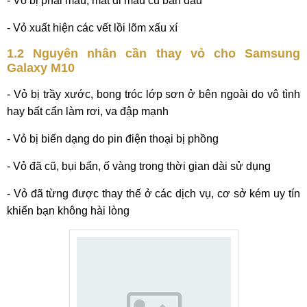
- Vỏ bị phai màu, mất đi màu cũ ban đầu
- Vỏ xuất hiện các vết lồi lõm xấu xí
1.2 Nguyên nhân cần thay vỏ cho Samsung
Galaxy M10
- Vỏ bị trầy xước, bong tróc lớp sơn ở bên ngoài do vô tình
hay bất cẩn làm rơi, va đập mạnh
- Vỏ bị biến dạng do pin điện thoại bị phồng
- Vỏ đã cũ, bụi bẩn, ố vàng trong thời gian dài sử dụng
- Vỏ đã từng được thay thế ở các dịch vụ, cơ sở kém uy tín
khiến bạn không hài lòng