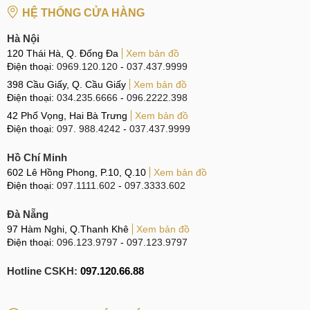
HỆ THỐNG CỬA HÀNG
- Quy trình sửa chữa, thay thế nhanh chóng.
Hà Nội
120 Thái Hà, Q. Đống Đa
Xem bản đồ
- Được giải đáp mọi thắc mắc về dịch vụ của Mobilecity.
Điện thoại:
0969.120.120
-
037.437.9999
- Được vệ sinh, kiểm tra lỗi máy miễn phí.
398 Cầu Giấy, Q. Cầu Giấy
Xem bản đồ
Điện thoại:
034.235.6666
-
096.2222.398
- Thay vỏ Samsung Galaxy M10 linh kiện chính hãng 100%.
42 Phố Vọng, Hai Bà Trưng
Xem bản đồ
Điện thoại:
097. 988.4242
-
037.437.9999
- Được phục vụ tận tình, chu đáo.
Hồ Chí Minh
- Mobilecity hỗ trợ dịch vụ tất cả các ngày trong tuần từ thứ 2
602 Lê Hồng Phong, P.10, Q.10
Xem bản đồ
đến chủ nhật.
Điện thoại:
097.1111.602
-
097.3333.602
Đà Nẵng
97 Hàm Nghi, Q.Thanh Khê
Xem bản đồ
Vỏ của M10 có đầy đủ tại Mobile City cho bạn lựa chọn
Điện thoại:
096.123.9797
-
097.123.9797
4.2 Khách hàng nói gì về dịch vụ tại Mobilecity?
Hotline CSKH:
097.120.66.88
Sau khi trải nghiệm dịch vụ tại Mobilecity, một số khách
hàng đã để lại những phản hồi rất tích cực ở phần đánh giá