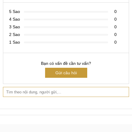
Mobilecity có tốt không?
4.1 Vì sao nên thay vỏ điện thoại tại Mobilecity?
5 Sao
0
4 Sao
0
Mobilecity là đơn vị sửa chữa, thay thế phụ kiện điện thoại
3 Sao
0
uy tín với bề dày hơn 10 năm kinh nghiệm tại Hà Nội, Đà
2 Sao
0
Nẵng, TP.Hồ Chí Minh cùng đội ngũ nhân viên lành nghề,
1 Sao
0
được đào tạo chuyên sâu luôn đưa ra những thông tin có
giá trị để khách hàng lựa chọn được những sản phẩm tốt
nhất, phù hợp nhất. Khi thay vỏ Samsung Galaxy M10 tại
Bạn có vấn đề cần tư vấn?
Mobilecity bạn luôn được những đặc quyền như sau:
Gửi câu hỏi
- Trang thiết bị cao cấp, hiện đại hàng đầu hiện nay.
- Thay vỏ Samsung Galaxy M10 với giá rẻ nhất tại Hà Nội,
Đà Nẵng, TP.Hồ Chí Minh.
- Chính sách ưu đãi hấp dẫn và chế độ hậu mãi, bảo hành
dài lâu đến 12 tháng. Xem thêm về chính sách bảo hành của
Mobilecity tại đây
https://mobilecity.vn/page/chinh-sach-bao-
hanh.html.