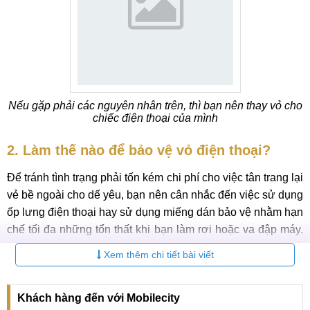
Nếu gặp phải các nguyên nhân trên, thì bạn nên thay vỏ cho
chiếc điện thoại của mình
2. Làm thế nào để bảo vệ vỏ điện thoại?
Để tránh tình trạng phải tốn kém chi phí cho việc tân trang lại
vẻ bề ngoài cho dế yêu, bạn nên cân nhắc đến việc sử dụng
ốp lưng điện thoại hay sử dụng miếng dán bảo vệ nhằm hạn
chế tối đa những tổn thất khi bạn làm rơi hoặc va đập máy.
Tuy nhiên, bạn cần vệ sinh ốp lưng thường xuyên để sử
Xem thêm chi tiết bài viết
dụng được lâu, bảo vệ được lớp vỏ máy một cách tốt nhất.
Nếu bạn hay dùng túi xách hằng ngày, hãy lưu ý không nên
Khách hàng đến với Mobilecity
để điện thoại chung với những đồ vật sắc nhọn, tránh việc