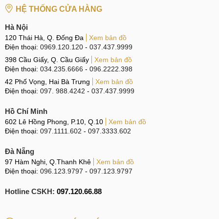
CN 1:
120 Thái Hà, Q. Đống Đa
HỆ THỐNG CỬA HÀNG
Hotline:
037.437.9999
Hà Nội
120 Thái Hà, Q. Đống Đa
Xem bản đồ
CN 2:
398 Cầu Giấy, Q. Cầu Giấy
Điện thoại:
0969.120.120
-
037.437.9999
Hotline:
096.2222.398
398 Cầu Giấy, Q. Cầu Giấy
Xem bản đồ
Điện thoại:
034.235.6666
-
096.2222.398
CN 3:
42 Phố Vọng, Hai Bà Trưng
42 Phố Vọng, Hai Bà Trưng
Xem bản đồ
Điện thoại:
097. 988.4242
-
037.437.9999
Hotline:
0338.424242
Hồ Chí Minh
Tại TP Hồ Chí Minh
602 Lê Hồng Phong, P.10, Q.10
Xem bản đồ
Điện thoại:
097.1111.602
-
097.3333.602
CN 4:
123 Trần Quang Khải, Quận 1
Hotline:
0969.520.520
Đà Nẵng
97 Hàm Nghi, Q.Thanh Khê
Xem bản đồ
CN 5:
602 Lê Hồng Phong, Quận 10
Điện thoại:
096.123.9797
-
097.123.9797
Hotline:
097.3333.602
Hotline CSKH:
097.120.66.88
Tại Đà Nẵng