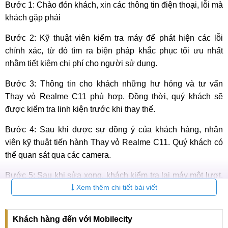
Bước 1: Chào đón khách, xin các thông tin điện thoại, lỗi mà
khách gặp phải
Bước 2: Kỹ thuật viên kiểm tra máy để phát hiện các lỗi
chính xác, từ đó tìm ra biện pháp khắc phục tối ưu nhất
nhằm tiết kiệm chi phí cho người sử dụng.
Bước 3: Thông tin cho khách những hư hỏng và tư vấn
Thay vỏ Realme C11 phù hợp. Đồng thời, quý khách sẽ
được kiểm tra linh kiện trước khi thay thế.
Bước 4: Sau khi được sự đồng ý của khách hàng, nhân
viên kỹ thuật tiến hành Thay vỏ Realme C11. Quý khách có
thể quan sát qua các camera.
Bước 5: Sau khi sửa xong, khách kiểm tra lại máy một lượt.
Xem thêm chi tiết bài viết
Nếu không hài lòng hoặc phát hiện lỗi khác, cần báo ngay
cho các kỹ thuật viên chỉnh lại.
Khách hàng đến với Mobilecity
Bước 6: Khi đã hài lòng với kết quả thay vỏ Realme C11