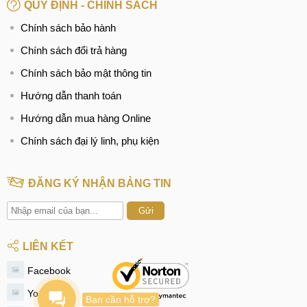
CN 6:
97 Hàm Nghi, Q.Thanh Khê
QUY ĐỊNH - CHÍNH SÁCH
Hotline:
097.123.9797
Chính sách bảo hành
Chính sách đổi trả hàng
BÀI VIẾT LIÊN QUAN:
Chính sách bảo mật thông tin
Thay màn hình Realme C11
Hướng dẫn thanh toán
Ép, thay mặt kính Realme C11
Hướng dẫn mua hàng Online
Thay pin Realme C11
Chính sách đại lý linh, phụ kiện
Thay camera Realme C11
ĐĂNG KÝ NHẬN BẢNG TIN
Thay chân sạc Realme C11
Gửi
Thay loa Realme C11
Thay, sửa wifi Realme C11
LIÊN KẾT
Thay mic Realme C11
Facebook
Youtube
Thay, sửa IC sóng Realme C11
Bạn cần hỗ trợ?