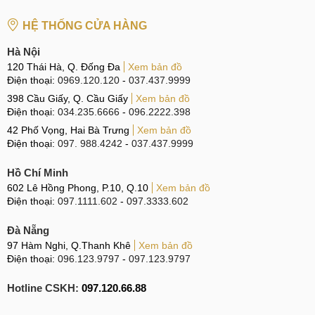
HỆ THỐNG CỬA HÀNG
Tại Đà Nẵng
Hà Nội
CN 6:
97 Hàm Nghi, Q.Thanh Khê
120 Thái Hà, Q. Đống Đa
Xem bản đồ
Hotline:
097.123.9797
Điện thoại:
0969.120.120
-
037.437.9999
398 Cầu Giấy, Q. Cầu Giấy
Xem bản đồ
Tìm kiếm liên quan trên Google
Điện thoại:
034.235.6666
-
096.2222.398
42 Phố Vọng, Hai Bà Trưng
Xem bản đồ
giá thay ic wifi Samsung Galaxy M12 bao nhiêu tiền
Điện thoại:
097. 988.4242
-
037.437.9999
sửa sóng wifi Samsung M12 yếu, không kết nối.
Hồ Chí Minh
sửa Samsung Galaxy M12 không thấy tín hiệu wifi
602 Lê Hồng Phong, P.10, Q.10
Xem bản đồ
sửa wifi Samsung Galaxy M12 bắt kém
Điện thoại:
097.1111.602
-
097.3333.602
Đà Nẵng
97 Hàm Nghi, Q.Thanh Khê
Xem bản đồ
Điện thoại:
096.123.9797
-
097.123.9797
Hotline CSKH:
097.120.66.88