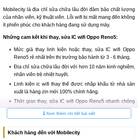
Mobilecity là địa chỉ sửa chữa lâu đời đảm bảo chất lượng
của nhân viên, kỹ thuật viên. Lỗi wifi bị mất mang đến không
ít phiến phúc cho khách hàng đang sử dụng máy.
Những cam kết khi thay, sửa IC wifi Oppo Reno5:
Mức giá thay linh kiện hoặc thay, sửa IC wifi Oppo
Reno5 rẻ nhất trên thị trường bảo hành từ 3 - 6 tháng.
Địa chỉ sửa chữa lâu đời với hơn 10 năm kinh nghiệm,
nhân viên trẻ nhiệt huyết.
Linh kiện ic wifi thay thế được nhập khẩu từ nhà sản
xuất là hàng zin mới 100% chính hãng.
Thời gian thay, sửa IC wifi Oppo Reno5 nhanh chóng
từ 45 - 60 phút lấy ngay.
Xem thêm chi tiết bài viết
Kỹ thuật viên được đào tạo bài bản đảm bảo chất
lượng sửa chữa, thao tác máy chuẩn xác.
Khách hàng đến với Mobilecity
Quy trình làm việc rõ ràng, thực hiện trực tiếp, không