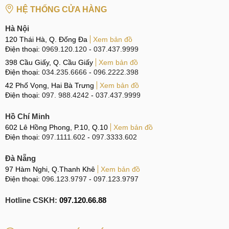
HỆ THỐNG CỬA HÀNG
CN 5:
602 Lê Hồng Phong, Quận 10
Hà Nội
Hotline:
097.3333.602
120 Thái Hà, Q. Đống Đa
Xem bản đồ
Điện thoại:
0969.120.120
-
037.437.9999
Tại Đà Nẵng
398 Cầu Giấy, Q. Cầu Giấy
Xem bản đồ
CN 6:
97 Hàm Nghi, Q.Thanh Khê
Điện thoại:
034.235.6666
-
096.2222.398
42 Phố Vọng, Hai Bà Trưng
Xem bản đồ
Hotline:
097.123.9797
Điện thoại:
097. 988.4242
-
037.437.9999
Tìm kiếm liên quan trên Google
Hồ Chí Minh
giá thay ic wifi Oppo Reno5 bao nhiêu tiền
602 Lê Hồng Phong, P.10, Q.10
Xem bản đồ
Điện thoại:
097.1111.602
-
097.3333.602
sửa sóng wifi Oppo Reno5 yếu, không kết nối.
Đà Nẵng
sửa Oppo Reno5 không thấy tín hiệu wifi
97 Hàm Nghi, Q.Thanh Khê
Xem bản đồ
sửa wifi Oppo Reno5 bắt kém
Điện thoại:
096.123.9797
-
097.123.9797
Hotline CSKH:
097.120.66.88