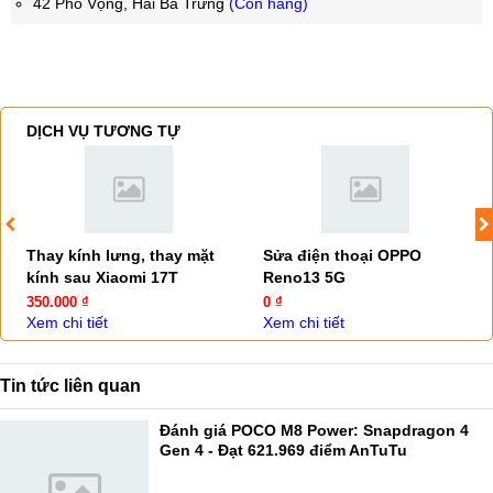
42 Phố Vọng, Hai Bà Trưng
(Còn hàng)
DỊCH VỤ TƯƠNG TỰ
Thay kính lưng, thay mặt
Sửa điện thoại OPPO
kính sau Xiaomi 17T
Reno13 5G
350.000 ₫
0 ₫
Xem chi tiết
Xem chi tiết
Tin tức liên quan
Đánh giá POCO M8 Power: Snapdragon 4
Gen 4 - Đạt 621.969 điểm AnTuTu