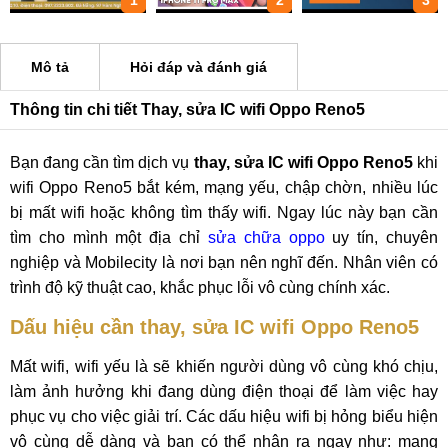
1
2
3
Mô tả
Hỏi đáp và đánh giá
Thông tin chi tiết Thay, sửa IC wifi Oppo Reno5
Bạn đang cần tìm dịch vụ
thay, sửa IC wifi Oppo Reno5
khi
wifi Oppo Reno5 bắt kém, mạng yếu, chập chờn, nhiều lúc
bị mất wifi hoặc không tìm thấy wifi. Ngay lúc này bạn cần
tìm cho mình một địa chỉ
sửa chữa oppo
uy tín, chuyên
nghiệp và Mobilecity là nơi bạn nên nghĩ đến. Nhân viên có
trình độ kỹ thuật cao, khắc phục lỗi vô cùng chính xác.
Dấu hiệu cần thay, sửa IC wifi Oppo Reno5
Mất wifi, wifi yếu là sẽ khiến người dùng vô cùng khó chịu,
làm ảnh hưởng khi đang dùng điện thoại để làm việc hay
phục vụ cho việc giải trí. Các dấu hiệu wifi bị hỏng biểu hiện
vô cùng dễ dàng và bạn có thể nhận ra ngay như: mạng