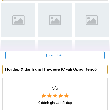
yêu cầu phải gửi thay IC wifi Oppo Reno5 qua ngày.
Xem thêm
Hỏi đáp & đánh giá Thay, sửa IC wifi Oppo Reno5
Địa chỉ sửa ic Wifi Oppo Reno5 uy tín, chất lượng
Với quy trình khoa học, chuyên nghiệp trên, quý khách chắc
chắn sẽ nhận dược dịch vụ thay IC wifi Oppo Reno5 ưng ý,
5/5
chất lượng với mức giá rẻ nhất, nhiều phần quà hấp dẫn,
bảo hành lên đến 12 tháng tùy vào từng dịch vụ. Nếu còn
bất cứ thắc mắc nào về dịch vụ hay bạn có gặp phải bất kỳ
0 đánh giá và hỏi đáp
hư hỏng gì với chiếc dế yêu của mình, hãy liên hệ ngay với