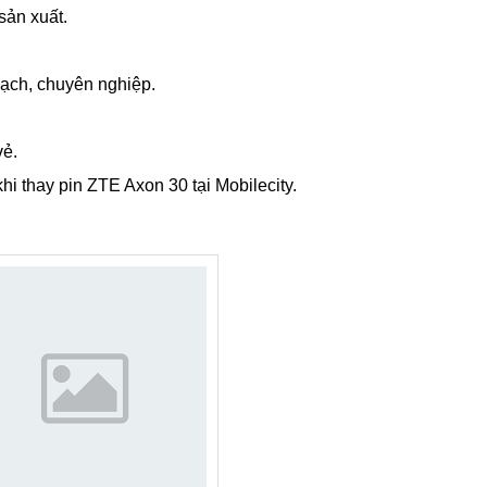
tại trung tâm sửa chữa điện thoại
Mobilecity
địa chỉ Hà Nội, 
thoại không vào pin, điện thoại nhanh hết pin, máy báo pin ảo.
sản xuất.
bạch, chuyên nghiệp.
vẻ.
i thay pin ZTE Axon 30 tại Mobilecity.