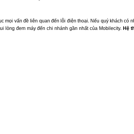
ân viên với kinh nghiệm lâu năm
ục mọi vấn đề liên quan đến lỗi điện thoại. Nếu quý khách có 
vui lòng đem máy đến chi nhánh gần nhất của Mobilecity.
Hệ t