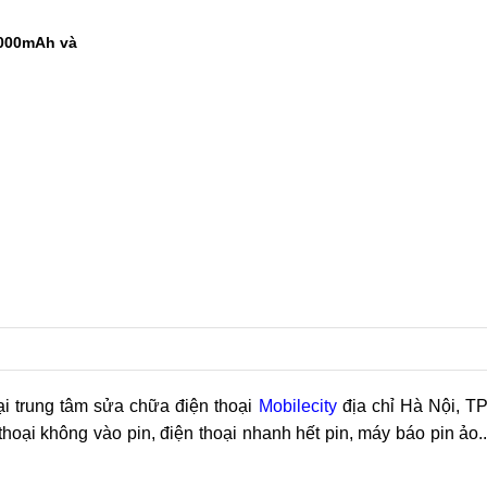
 điểm AnTuTu
ây mới là vua
9000mAh và
1