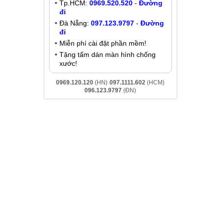
Thay pin ZTE Axon 30
Liên hệ
Khuyến mãi
TPHCM, Đà
Giảm đến
200K
khi liên hệ:
.. Cam kết
- Chat online:
Chat Zalo
Hà Nội:
037.437.9999
-
Đường đi
Tp.HCM:
0969.520.520
-
Đường
đi
Đà Nẵng:
097.123.9797
-
Đường
đi
Miễn phí cài đặt phần mềm!
Tặng tấm dán màn hình chống
xước!
0969.120.120
(HN)
097.1111.602
(HCM)
096.123.9797
(ĐN)