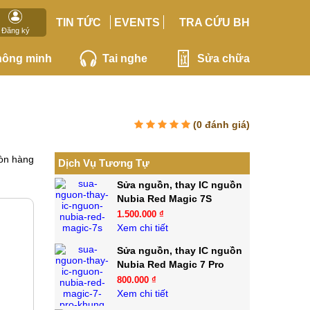
TIN TỨC
EVENTS
TRA CỨU BH
Đăng ký
hông minh
Tai nghe
Sửa chữa
(
0
đánh giá)
òn hàng
Dịch Vụ Tương Tự
Sửa nguồn, thay IC nguồn
Nubia Red Magic 7S
1.500.000 ₫
Xem chi tiết
Sửa nguồn, thay IC nguồn
Nubia Red Magic 7 Pro
800.000 ₫
Xem chi tiết