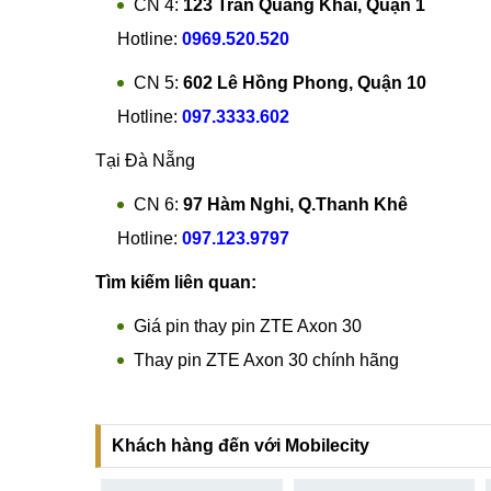
Hotline:
096.2222.398
CN 3:
42 Phố Vọng, Hai Bà Trưng
Hotline:
0338.424242
Tại TP Hồ Chí Minh
CN 4:
123 Trần Quang Khải, Quận 1
Hotline:
0969.520.520
CN 5:
602 Lê Hồng Phong, Quận 10
Hotline:
097.3333.602
Tại Đà Nẵng
CN 6:
97 Hàm Nghi, Q.Thanh Khê
Hotline:
097.123.9797
Tìm kiếm liên quan: