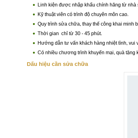
Thông tin chi tiết Thay pin ZTE Axon 30
Thay pin ZTE Axon 30 uy tín, giá rẻ, chính hãng 
Nẵng. Khắc phục triệt để các lỗi pin như sạc điện 
dịch vụ thay pin điện thoại tại Mobilecity
Linh kiện được nhập khẩu chính hãng từ nhà 
Kỹ thuật viên có trình độ chuyên môn cao.
Quy trình sửa chữa, thay thế công khai minh 
Thời gian chỉ từ 30 - 45 phút.
Hướng dẫn tư vấn khách hàng nhiệt tình, vui 
Có nhiều chương trình khuyến mại, quà tặng kh
Dấu hiệu cần sửa chữa