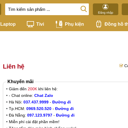
Đăng nhập
Laptop
Tivi
Phụ kiện
Đồng hồ t
Liên hệ
C
Khuyến mãi
Giảm đến
200K
khi liên hệ:
- Chat online:
Chat Zalo
Hà Nội:
037.437.9999
-
Đường đi
Tp.HCM:
0969.520.520
-
Đường đi
Đà Nẵng:
097.123.9797
-
Đường đi
Miễn phí cài đặt phần mềm!