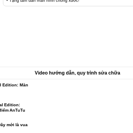
Tặng tấm dán màn hình chống xước!
Video hướng dẫn, quy trình sửa chữa
l Edition: Màn
l Edition: