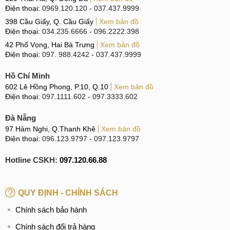
Điện thoại:
0969.120.120
-
037.437.9999
398 Cầu Giấy, Q. Cầu Giấy
Xem bản đồ
Điện thoại:
034.235.6666
-
096.2222.398
42 Phố Vọng, Hai Bà Trưng
Xem bản đồ
Điện thoại:
097. 988.4242
-
037.437.9999
Hồ Chí Minh
602 Lê Hồng Phong, P.10, Q.10
Xem bản đồ
Điện thoại:
097.1111.602
-
097.3333.602
Đà Nẵng
97 Hàm Nghi, Q.Thanh Khê
Xem bản đồ
Điện thoại:
096.123.9797
-
097.123.9797
Hotline CSKH:
097.120.66.88
QUY ĐỊNH - CHÍNH SÁCH
Chính sách bảo hành
Chính sách đổi trả hàng