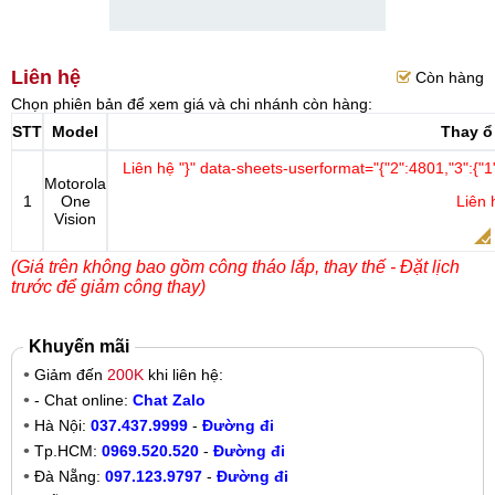
Liên hệ
Còn hàng
Chọn phiên bản để xem giá và chi nhánh còn hàng:
STT
Model
Thay ổ
Liên hệ
"}" data-sheets-userformat="{"2":4801,"3":{"1":
Motorola
1
One
Liên 
Vision
(Giá trên không bao gồm công tháo lắp, thay thế - Đặt lịch
trước để giảm công thay)
Khuyến mãi
Giảm đến
200K
khi liên hệ:
- Chat online:
Chat Zalo
Hà Nội:
037.437.9999
-
Đường đi
Tp.HCM:
0969.520.520
-
Đường đi
Đà Nẵng:
097.123.9797
-
Đường đi