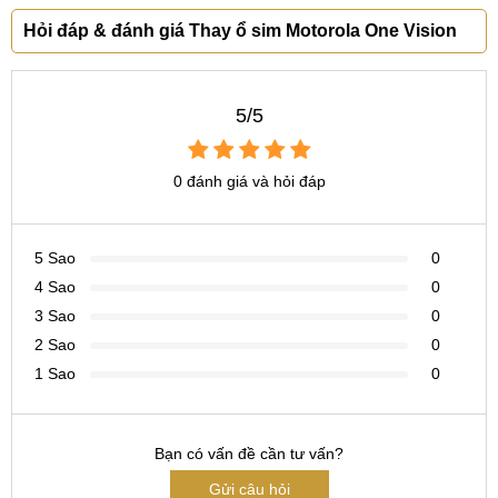
Hotline:
097.3333.602
Hỏi đáp & đánh giá Thay ổ sim Motorola One Vision
Tại Đà Nẵng
CN 6:
97 Hàm Nghi, Q.Thanh Khê
5/5
Hotline:
097.123.9797
0 đánh giá và hỏi đáp
5 Sao
0
4 Sao
0
3 Sao
0
2 Sao
0
1 Sao
0
Bạn có vấn đề cần tư vấn?
Gửi câu hỏi