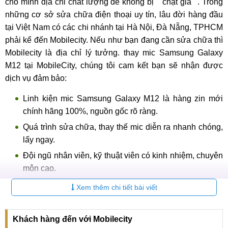
cho mình địa chỉ chất lượng để không bị ""chặt giá"". Trong
những cơ sở sửa chữa điện thoại uy tín, lâu đời hàng đầu
tại Việt Nam có các chi nhánh tại Hà Nội, Đà Nẵng, TPHCM
phải kể đến Mobilecity. Nếu như bạn đang cần sửa chữa thì
Mobilecity là địa chỉ lý tưởng. thay mic Samsung Galaxy
M12 tại MobileCity, chúng tôi cam kết bạn sẽ nhận được
dịch vụ đảm bảo:
Linh kiện mic Samsung Galaxy M12 là hàng zin mới
chính hãng 100%, nguồn gốc rõ ràng.
Quá trình sửa chữa, thay thế mic diễn ra nhanh chóng,
lấy ngay.
Đội ngũ nhân viên, kỹ thuật viên có kinh nhiệm, chuyên
môn cao.
Cơ sở vật chất hiện đại, đầy đủ trang thiết bị hiện đại.
Xem thêm chi tiết bài viết
Giá thay mic Samsung Galaxy M12 được công khai,
minh bạch.
Khách hàng đến với Mobilecity