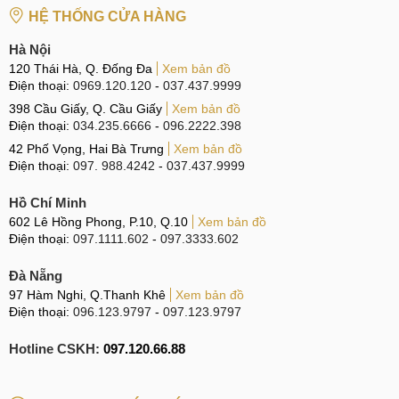
CN 4:
123 Trần Quang Khải, Quận 1
HỆ THỐNG CỬA HÀNG
Hotline:
0969.520.520
Hà Nội
120 Thái Hà, Q. Đống Đa
Xem bản đồ
CN 5:
602 Lê Hồng Phong, Quận 10
Điện thoại:
0969.120.120
-
037.437.9999
Hotline:
097.3333.602
398 Cầu Giấy, Q. Cầu Giấy
Xem bản đồ
Điện thoại:
034.235.6666
-
096.2222.398
Tại Đà Nẵng
42 Phố Vọng, Hai Bà Trưng
Xem bản đồ
Điện thoại:
097. 988.4242
-
037.437.9999
CN 6:
97 Hàm Nghi, Q.Thanh Khê
Hồ Chí Minh
Hotline:
097.123.9797
602 Lê Hồng Phong, P.10, Q.10
Xem bản đồ
Điện thoại:
097.1111.602
-
097.3333.602
Tìm kiếm liên quan khác
Đà Nẵng
thay mic Samsung Galaxy M12 lấy ngay
97 Hàm Nghi, Q.Thanh Khê
Xem bản đồ
thay mic điện thoại Samsung Galaxy M12 ở đâu
Điện thoại:
096.123.9797
-
097.123.9797
giá thay mic Samsung Galaxy M12 bao nhiêu tiền
Hotline CSKH:
097.120.66.88
sửa mic Samsung M12 giá bao nhiêu