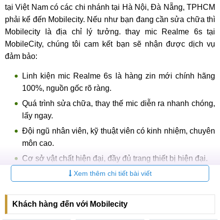
tại Việt Nam có các chi nhánh tại Hà Nội, Đà Nẵng, TPHCM
phải kể đến Mobilecity. Nếu như bạn đang cần sửa chữa thì
Mobilecity là địa chỉ lý tưởng. thay mic Realme 6s tại
MobileCity, chúng tôi cam kết bạn sẽ nhận được dịch vụ
đảm bảo:
Linh kiện mic Realme 6s là hàng zin mới chính hãng
100%, nguồn gốc rõ ràng.
Quá trình sửa chữa, thay thế mic diễn ra nhanh chóng,
lấy ngay.
Đội ngũ nhân viên, kỹ thuật viên có kinh nhiệm, chuyên
môn cao.
Cơ sở vật chất hiện đại, đầy đủ trang thiết bị hiện đại.
Giá thay mic Realme 6s được công khai, minh bạch.
Xem thêm chi tiết bài viết
Phòng đợi có wifi, quạt mát đầy đủ phục vụ khách hàng
trong quá trình chờ thay mic Realme 6s.
Khách hàng đến với Mobilecity
Khách hàng được trực tiếp quan sát quá trình sửa