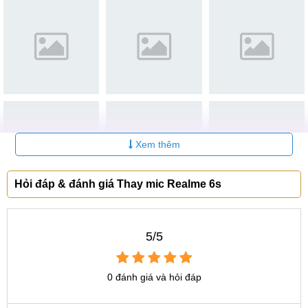
chữa, thay mic và được trực tiếp kiểm tra mic sẽ được
sử dụng. Quá trình sửa chữa chỉ bắt đầu khi quý khách
hài lòng với linh kiện.
Kỹ thuật viên sẽ hướng dẫn quý khách kiểm tra lại sau
khi thay mic Realme 6s hoàn thành.
Bảo hành lâu dài và nhiều chương trình khuyến mại
hấp dẫn.
Xem thêm
Thay mic điện thoại uy tín tại Mobile City
Hỏi đáp & đánh giá Thay mic Realme 6s
Mọi thắc mắc về dịch vụ, quý khách có thể gọi theo hotline
hoặc đến các của hàng của trung tâm để được trợ giúp một
5/5
cách trực tiếp. Tại trung tâm, chúng tôi cam kết linh kiện thay
mic Realme 6s là chính hãng, giá thay mic giá rẻ nhất thị
trường, bảo hành lâu dài lên đến 12 tháng và quý khách
0 đánh giá và hỏi đáp
cũng có thể lấy ngay điện thoại mà không phải chờ lên lịch
hẹn vào một hôm khác. Hãy đến MobileCity để có những trải