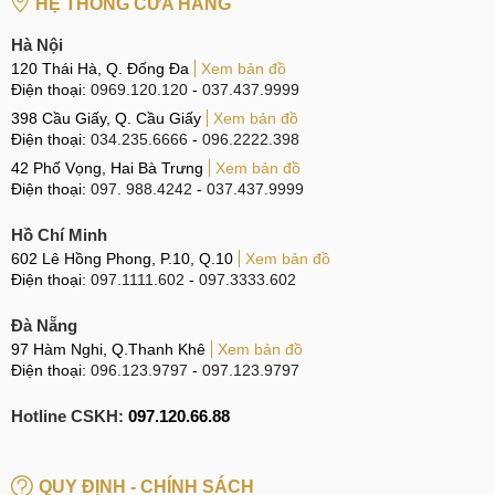
HỆ THỐNG CỬA HÀNG
CN 5:
602 Lê Hồng Phong, Quận 10
Hà Nội
Hotline:
097.3333.602
120 Thái Hà, Q. Đống Đa
Xem bản đồ
Điện thoại:
0969.120.120
-
037.437.9999
Tại Đà Nẵng
398 Cầu Giấy, Q. Cầu Giấy
Xem bản đồ
Điện thoại:
034.235.6666
-
096.2222.398
CN 6:
97 Hàm Nghi, Q.Thanh Khê
42 Phố Vọng, Hai Bà Trưng
Xem bản đồ
Hotline:
097.123.9797
Điện thoại:
097. 988.4242
-
037.437.9999
Tìm kiếm liên quan khác
Hồ Chí Minh
602 Lê Hồng Phong, P.10, Q.10
Xem bản đồ
thay mic Realme 6s lấy ngay
Điện thoại:
097.1111.602
-
097.3333.602
thay mic Realme 6s ở đâu
Đà Nẵng
giá thay mic Realme 6s bao nhiêu tiền
97 Hàm Nghi, Q.Thanh Khê
Xem bản đồ
Điện thoại:
096.123.9797
-
097.123.9797
sửa mic Realme 6s giá bao nhiêu
Hotline CSKH:
097.120.66.88
QUY ĐỊNH - CHÍNH SÁCH