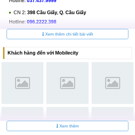
Hotline:
037.437.9999
CN 2:
398 Cầu Giấy, Q. Cầu Giấy
Hotline:
096.2222.398
CN 3:
42 Phố Vọng, Hai Bà Trưng
Xem thêm chi tiết bài viết
Hotline:
0338.424242
Khách hàng đến với Mobilecity
Tại TP Hồ Chí Minh
CN 4:
123 Trần Quang Khải, Quận 1
Hotline:
0969.520.520
CN 5:
602 Lê Hồng Phong, Quận 10
Hotline:
097.3333.602
Tại Đà Nẵng
CN 6:
97 Hàm Nghi, Q.Thanh Khê
Xem thêm
Hotline:
097.123.9797