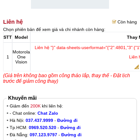
Liên hệ
Còn hàng
Chọn phiên bản để xem giá và chi nhánh còn hàng:
STT
Model
Thay 
Liên hệ
"}" data-sheets-userformat="{"2":4801,"3":{"1":
Motorola
1
One
Liên 
Vision
(Giá trên không bao gồm công tháo lắp, thay thế - Đặt lịch
trước để giảm công thay)
Khuyến mãi
Giảm đến
200K
khi liên hệ:
- Chat online:
Chat Zalo
Hà Nội:
037.437.9999
-
Đường đi
Tp.HCM:
0969.520.520
-
Đường đi
Đà Nẵng:
097.123.9797
-
Đường đi