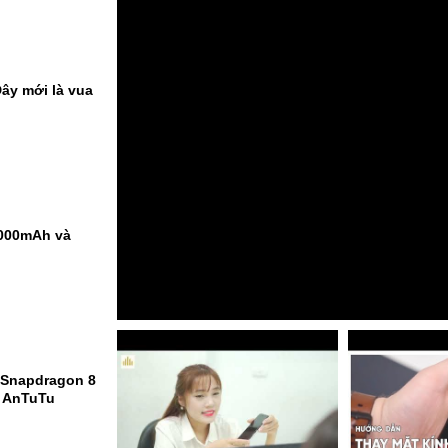
ây mới là vua
9000mAh và
 Snapdragon 8
m AnTuTu