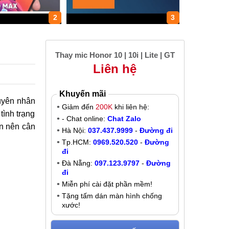
2
3
Thay mic Honor 10 | 10i | Lite | GT
Liên hệ
Khuyến mãi
guyên nhân
Giảm đến
200K
khi liên hệ:
tình trạng
- Chat online:
Chat Zalo
n nên cân
Hà Nội:
037.437.9999
-
Đường đi
Tp.HCM:
0969.520.520
-
Đường
đi
Đà Nẵng:
097.123.9797
-
Đường
đi
Miễn phí cài đặt phần mềm!
Tặng tấm dán màn hình chống
xước!