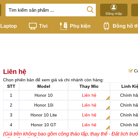
Đăng nhập
Laptop
Tivi
Phụ kiện
Đồng hồ t
Liên hệ
C
Chọn phiên bản để xem giá và chi nhánh còn hàng:
STT
Model
Thay Mic
Linh Ki
1
Honor 10
Liên hệ
Chính h
2
Honor 10i
Liên hệ
Chính h
3
Honor 10 Lite
Liên hệ
Chính h
4
Honor 10 GT
Liên hệ
Chính h
(Giá trên không bao gồm công tháo lắp, thay thế - Đặt lịch trư