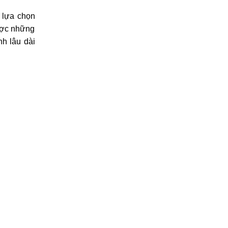
 lựa chọn
ược những
h lâu dài