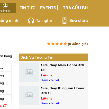
TIN TỨC
EVENTS
TRA CỨU BH
Đăng ký
hông minh
Tai nghe
Sửa chữa
(
0
đánh giá)
òn hàng
Dịch Vụ Tương Tự
Sửa, thay Main Honor X20
ện
SE
ãng
Liên hệ
Xem chi tiết
ãng
Sửa, thay IC nguồn Honor
ãng
X20 SE
ãng
Liên hệ
Xem chi tiết
ớc để