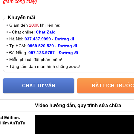
giảm công thay)
Khuyến mãi
Giảm đến
200K
khi liên hệ:
- Chat online:
Chat Zalo
Hà Nội:
037.437.9999
-
Đường đi
Tp.HCM:
0969.520.520
-
Đường đi
Đà Nẵng:
097.123.9797
-
Đường đi
Miễn phí cài đặt phần mềm!
Tặng tấm dán màn hình chống xước!
CHAT TƯ VẤN
ĐẶT LỊCH TRƯỚC
Video hướng dẫn, quy trình sửa chữa
l Edition:
 điểm AnTuTu