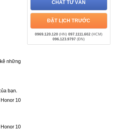
CHAT TƯ VẤN
ĐẶT LỊCH TRƯỚC
0969.120.120
(HN)
097.1111.602
(HCM)
096.123.9797
(ĐN)
t kê những
của bạn.
c Honor 10
 Honor 10