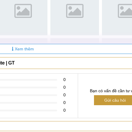
Xem thêm
te | GT
0
0
Bạn có vấn đề cần tư 
0
Gửi câu hỏi
0
0