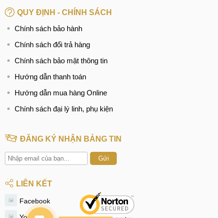
QUY ĐỊNH - CHÍNH SÁCH
Tại TP Hồ Chí Minh
Chính sách bảo hành
CN 4:
123 Trần Quang Khải, Quận 1
Chính sách đổi trả hàng
Hotline:
0969.520.520
Chính sách bảo mật thông tin
CN 5:
602 Lê Hồng Phong, Quận 10
Hướng dẫn thanh toán
Hotline:
097.3333.602
Hướng dẫn mua hàng Online
Tại Đà Nẵng
Chính sách đại lý linh, phụ kiện
CN 6:
97 Hàm Nghi, Q.Thanh Khê
Hotline:
097.123.9797
ĐĂNG KÝ NHẬN BẢNG TIN
Gửi
LIÊN KẾT
Facebook
Youtube