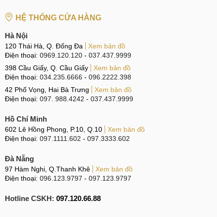
HỆ THỐNG CỬA HÀNG
Hà Nội
Khi thiết bị smartphone của bạn đang gặp phải lỗi hỏng gì,
120 Thái Hà, Q. Đống Đa
Xem bản đồ
Điện thoại:
0969.120.120
-
037.437.9999
hay liên hệ ngay với chúng tôi để được tư vấn hoàn toàn
398 Cầu Giấy, Q. Cầu Giấy
Xem bản đồ
miễn phí.
Điện thoại:
034.235.6666
-
096.2222.398
Hệ thống sửa chữa điện thoại di động
MobileCity Care
42 Phố Vọng, Hai Bà Trưng
Xem bản đồ
Điện thoại:
097. 988.4242
-
037.437.9999
Tại Hà Nội
Hồ Chí Minh
CN 1:
120 Thái Hà, Q. Đống Đa
602 Lê Hồng Phong, P.10, Q.10
Xem bản đồ
Điện thoại:
097.1111.602
-
097.3333.602
Hotline:
037.437.9999
Đà Nẵng
CN 2:
398 Cầu Giấy, Q. Cầu Giấy
97 Hàm Nghi, Q.Thanh Khê
Xem bản đồ
Hotline:
096.2222.398
Điện thoại:
096.123.9797
-
097.123.9797
CN 3:
42 Phố Vọng, Hai Bà Trưng
Hotline CSKH:
097.120.66.88
Hotline:
0338.424242