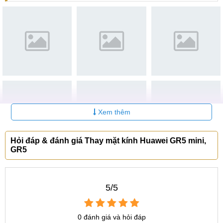
Địa chỉ thay mặt kính Huawei GR5 mini ép kính, uy tín
chính hãng tại Hà Nội, HCM.
Xem thêm
Hỏi đáp & đánh giá Thay mặt kính Huawei GR5 mini,
GR5
Trung tâm sửa chữa điện thoại MobileCity
5/5
Khi thiết bị vỡ màn hình, trước đây bạn thường phải thay
nguyên cả cụm màn hình với mức chi phí cực kì đắt và chất
0 đánh giá và hỏi đáp