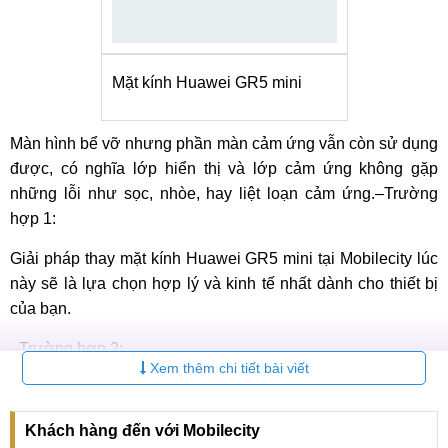
Mặt kính Huawei GR5 mini
Màn hình bể vỡ nhưng phần màn cảm ứng vẫn còn sử dụng
được, có nghĩa lớp hiển thị và lớp cảm ứng không gặp
những lỗi như sọc, nhòe, hay liệt loạn cảm ứng.–Trường
hợp 1:
Giải pháp thay mặt kính Huawei GR5 mini tại Mobilecity lúc
này sẽ là lựa chọn hợp lý và kinh tế nhất dành cho thiết bị
của bạn.
–Trường hợp 2:
Xem thêm chi tiết bài viết
Ngược lại, nếu khi va đập hay rơi vỡ phần cảm ứng đã
hỏng thì ta phải tiến hành thay mặt kính Huawei GR5 mini
Khách hàng đến với Mobilecity
ngay đi thôi.