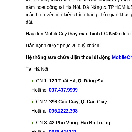
năm hoạt động tại Hà Nội, Đà Nẵng & TPHCM luôn
màn hình với linh kiện chính hãng, thời gian khắ
dài.
Hãy đến MobileCity
thay màn hình LG K50s
để có
Hân hạnh được phục vụ quý khách!
Hệ thống sửa chữa điện thoại di động
MobileCi
Tại Hà Nội
CN 1:
120 Thái Hà, Q. Đống Đa
Hotline:
037.437.9999
CN 2:
398 Cầu Giấy, Q. Cầu Giấy
Hotline:
096.2222.398
CN 3:
42 Phố Vọng, Hai Bà Trưng
Hotline:
0338.424242