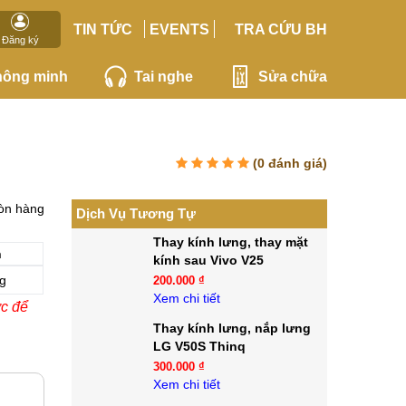
TIN TỨC
EVENTS
TRA CỨU BH
Đăng ký
hông minh
Tai nghe
Sửa chữa
(
0
đánh giá)
òn hàng
Dịch Vụ Tương Tự
Thay kính lưng, thay mặt
n
kính sau Vivo V25
g
200.000 ₫
Xem chi tiết
ớc để
Thay kính lưng, nắp lưng
LG V50S Thinq
300.000 ₫
Xem chi tiết