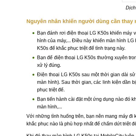
Dịch
Nguyên nhân khiến người dùng cần thay
Bạn đánh rơi điện thoại LG K50s khiến máy 
hình của máy,... Điều này khiến màn hình LG
K50s để khắc phục triệt để tình trạng này.
Bạn để điện thoại LG K50s thường xuyên tro
xử lý đúng.
Điện thoại LG K50s sau một thời gian dài sử
màn hình). Sau thời gian, các linh kiện dần
phục triệt để.
Bạn tiến hành cài đặt một ứng dụng nào đó k
màn hình,...
Với những tình huống trên, bạn nên mang máy đi ki
khắc phục nào là phù hợp nhất để chấm dứt triệt đ
Khi đó thay màn hình LG K50s tại MobileCity luôn