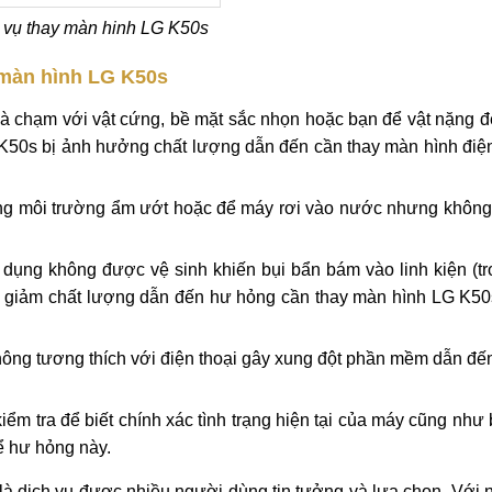
 vụ thay màn hinh LG K50s
 màn hình LG K50s
và chạm với vật cứng, bề mặt sắc nhọn hoặc bạn để vật nặng 
 K50s bị ảnh hưởng chất lượng dẫn đến cần thay màn hình điệ
ng môi trường ẩm ướt hoặc để máy rơi vào nước nhưng không 
 dụng không được vệ sinh khiến bụi bẩn bám vào linh kiện (t
 bị giảm chất lượng dẫn đến hư hỏng cần thay màn hình LG K5
hông tương thích với điện thoại gây xung đột phần mềm dẫn đ
ểm tra để biết chính xác tình trạng hiện tại của máy cũng như
ể hư hỏng này.
 là dịch vụ được nhiều người dùng tin tưởng và lựa chọn. Với