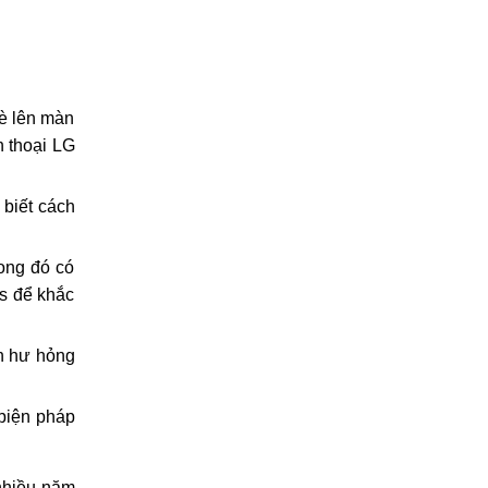
đè lên màn
n thoại LG
biết cách
rong đó có
0s để khắc
ến hư hỏng
 biện pháp
 nhiều năm