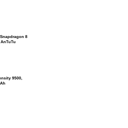
 Snapdragon 8
m AnTuTu
nsity 9500,
mAh
1