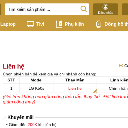
Đăng nhập
Laptop
Tivi
Phụ kiện
Đồng hồ t
Liên hệ
C
Chọn phiên bản để xem giá và chi nhánh còn hàng:
STT
Model
Thay Màn
Linh kiệ
1
LG K50s
Liên hệ
Chính hãn
(Giá trên không bao gồm công tháo lắp, thay thế - Đặt lịch trư
giảm công thay)
Khuyến mãi
Giảm đến
200K
khi liên hệ: