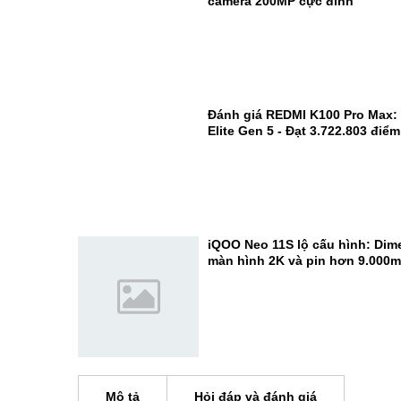
camera 200MP cực đỉnh
Đánh giá REDMI K100 Pro Max:
Elite Gen 5 - Đạt 3.722.803 điể
iQOO Neo 11S lộ cấu hình: Dime
màn hình 2K và pin hơn 9.000
Mô tả
Hỏi đáp và đánh giá