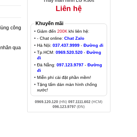
Thay màn hinh LG K50s
Liên hệ
Khuyến mãi
dùng công
Giảm đến
200K
khi liên hệ:
- Chat online:
Chat Zalo
Hà Nội:
037.437.9999
-
Đường đi
n nhân qua
Tp.HCM:
0969.520.520
-
Đường
đi
Đà Nẵng:
097.123.9797
-
Đường
đi
Miễn phí cài đặt phần mềm!
Tặng tấm dán màn hình chống
xước!
0969.120.120
(HN)
097.1111.602
(HCM)
096.123.9797
(ĐN)