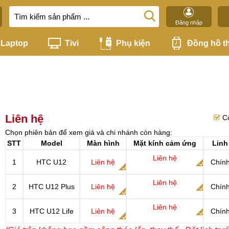
Đăng nhập
Laptop
Tivi
Phụ kiện
Đồng hồ t
Liên hệ
C
Chọn phiên bản để xem giá và chi nhánh còn hàng:
STT
Model
Màn hình
Mặt kính cảm ứng
Linh
Liên hệ
1
HTC U12
Liên hệ
Chính
Liên hệ
2
HTC U12 Plus
Liên hệ
Chính
Liên hệ
3
HTC U12 Life
Liên hệ
Chính