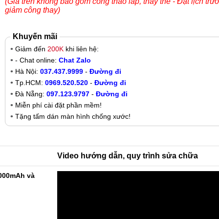
(Giá trên không bao gồm công tháo lắp, thay thế - Đặt lịch trư
giảm công thay)
Khuyến mãi
Giảm đến
200K
khi liên hệ:
- Chat online:
Chat Zalo
Hà Nội:
037.437.9999
-
Đường đi
Tp.HCM:
0969.520.520
-
Đường đi
Đà Nẵng:
097.123.9797
-
Đường đi
Miễn phí cài đặt phần mềm!
Tặng tấm dán màn hình chống xước!
Video hướng dẫn, quy trình sửa chữa
9000mAh và