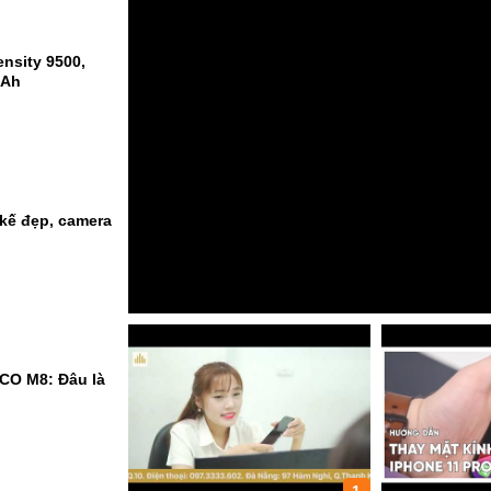
nsity 9500,
mAh
kế đẹp, camera
CO M8: Đâu là