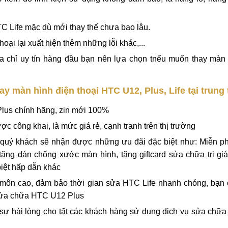
C Life mặc dù mới thay thế chưa bao lâu.
oại lại xuất hiện thêm những lỗi khác,...
ịa chỉ uy tín hàng đầu bạn nên lựa chọn tnếu muốn thay màn 
y màn hình điện thoại HTC U12, Plus, Life tại trung
Plus chính hãng, zin mới 100%
c công khai, là mức giá rẻ, cạnh tranh trên thị trường
 quý khách sẽ nhận được những ưu đãi đặc biệt như: Miễn phí
tặng dán chống xước màn hình, tặng giftcard sửa chữa trị gi
iệt hấp dẫn khác
n môn cao, đảm bảo thời gian sửa HTC Life nhanh chóng, bạn 
h sửa chữa HTC U12 Plus
sự hài lòng cho tất các khách hàng sử dụng dịch vụ sửa chữa