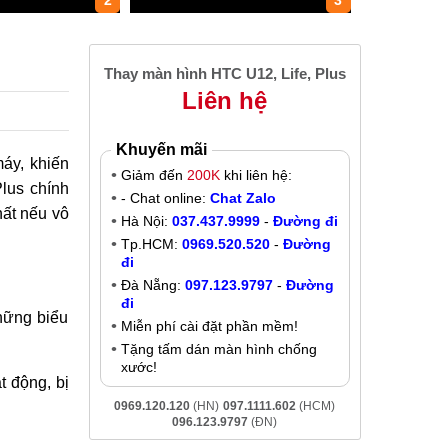
2
3
Thay màn hình HTC U12, Life, Plus
Liên hệ
Khuyến mãi
máy, khiến
Giảm đến
200K
khi liên hệ:
lus chính
- Chat online:
Chat Zalo
hất nếu vô
Hà Nội:
037.437.9999
-
Đường đi
Tp.HCM:
0969.520.520
-
Đường
đi
Đà Nẵng:
097.123.9797
-
Đường
đi
hững biểu
Miễn phí cài đặt phần mềm!
Tặng tấm dán màn hình chống
xước!
 động, bị
0969.120.120
(HN)
097.1111.602
(HCM)
096.123.9797
(ĐN)