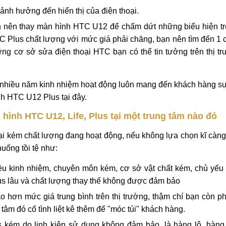
ảnh hưởng đến hiển thị của điện thoại.
bạn nên thay màn hình HTC U12 để chấm dứt những biểu hiện t
TC Plus chất lượng với mức giá phải chăng, bạn nên tìm đến 1
hững cơ sở sửa điện thoại HTC bạn có thể tin tưởng trên thị t
 nhiều năm kinh nhiệm hoạt động luôn mang đến khách hàng sự
nh HTC U12 Plus tại đây.
hình HTC U12, Life, Plus tại một trung tâm nào đó
oại kém chất lượng đang hoạt động, nếu không lựa chọn kĩ càng
huống tồi tệ như:
u kinh nhiệm, chuyên môn kém, cơ sở vật chất kém, chủ yếu 
us lâu và chất lượng thay thế không được đảm bảo
hơn mức giá trung bình trên thị trường, thậm chí bạn còn ph
âm đó cố tình liệt kê thêm để "móc túi" khách hàng.
 kém do linh kiện sử dụng không đảm bảo, là hàng lô, hàng