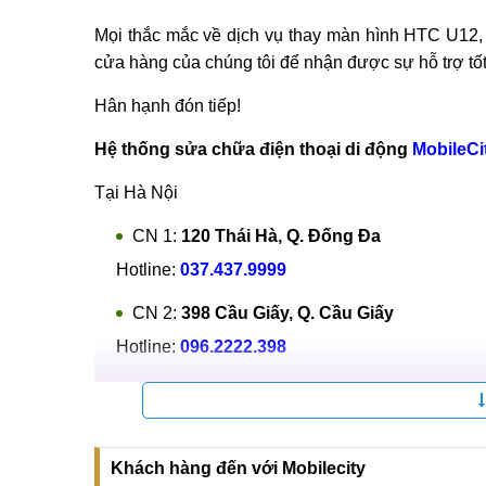
Mọi thắc mắc về dịch vụ thay màn hình HTC U12, Pl
cửa hàng của chúng tôi để nhận được sự hỗ trợ tốt
Hân hạnh đón tiếp!
Hệ thống sửa chữa điện thoại di động
MobileCi
Tại Hà Nội
CN 1:
120 Thái Hà, Q. Đống Đa
Hotline:
037.437.9999
CN 2:
398 Cầu Giấy, Q. Cầu Giấy
Hotline:
096.2222.398
CN 3:
42 Phố Vọng, Hai Bà Trưng
Hotline:
0338.424242
Tại TP Hồ Chí Minh
Khách hàng đến với Mobilecity