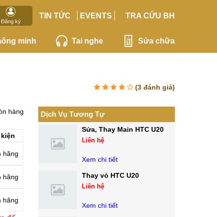
TIN TỨC
EVENTS
TRA CỨU BH
Đăng ký
hông minh
Tai nghe
Sửa chữa
(
3
đánh giá)
òn hàng
Dịch Vụ Tương Tự
Sửa, Thay Main HTC U20
 kiện
Liên hệ
 hãng
Xem chi tiết
Thay vỏ HTC U20
 hãng
Liên hệ
 hãng
Xem chi tiết