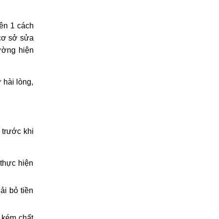
rên 1 cách
 cơ sở sửa
rường hiện
 hài lòng,
 trước khi
thực hiện
ải bỏ tiền
 kém chất