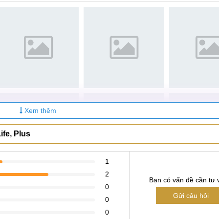
Xem thêm
fe, Plus
1
2
Bạn có vấn đề cần tư 
0
Gửi câu hỏi
0
0