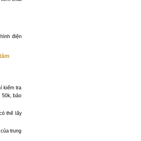
hình điện
 tâm
 kiểm tra
á 50k, bảo
có thể lấy
 của trung