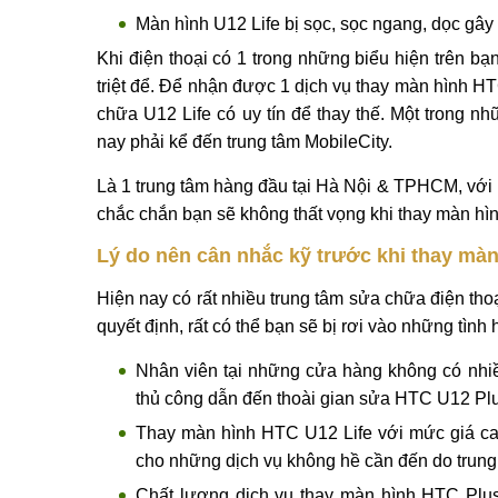
Màn hình U12 Life bị sọc, sọc ngang, dọc gây 
Khi điện thoại có 1 trong những biểu hiện trên 
triệt để. Để nhận được 1 dịch vụ thay màn hình H
chữa U12 Life có uy tín để thay thế. Một trong n
nay phải kể đến trung tâm MobileCity.
Là 1 trung tâm hàng đầu tại Hà Nội & TPHCM, với
chắc chắn bạn sẽ không thất vọng khi thay màn hì
Lý do nên cân nhắc kỹ trước khi thay màn 
Hiện nay có rất nhiều trung tâm sửa chữa điện th
quyết định, rất có thể bạn sẽ bị rơi vào những tình 
Nhân viên tại những cửa hàng không có nhiề
thủ công dẫn đến thoài gian sửa HTC U12 Pl
Thay màn hình HTC U12 Life với mức giá cao 
cho những dịch vụ không hề cần đến do trung t
Chất lượng dịch vụ thay màn hình HTC Plus