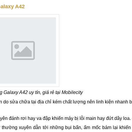
xy A42 bị nhỏ tiếng, âm thanh rè, phát ra không tròn tiếng c
ể có được trải nghiệm âm thanh tốt nhất.
 nhưng bạn không nghe thấy tiếng nhạc hoặc chỉ nghe được tiế
iếng hoàn toàn.
alaxy A42