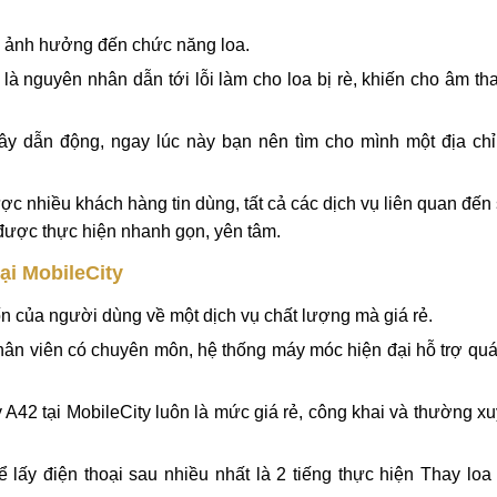
Galaxy A42 uy tín, giá rẻ tại Mobilecity
do sửa chữa tại địa chỉ kém chất lượng nên linh kiện nhanh 
yên đánh rơi hay va đập khiến máy bị lỗi main hay đứt dây loa.
y thường xuyên dẫn tới những bụi bẩn, ẩm mốc bám lại khiến
 ảnh hưởng đến chức năng loa.
à nguyên nhân dẫn tới lỗi làm cho loa bị rè, khiến cho âm th
 dẫn động, ngay lúc này bạn nên tìm cho mình một địa chỉ
ợc nhiều khách hàng tin dùng, tất cả các dịch vụ liên quan đế
 được thực hiện nhanh gọn, yên tâm.
ại MobileCity