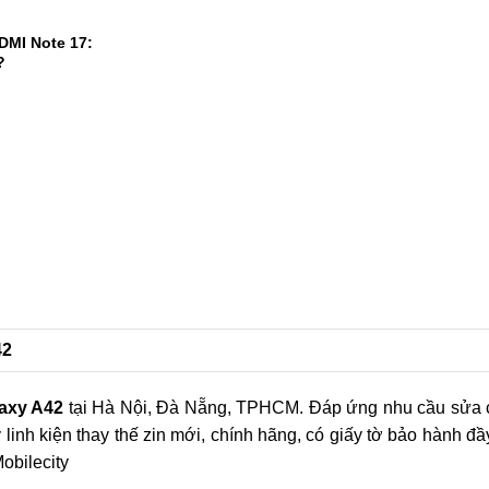
0.000mAh, kế
ủa dòng F
1
2
DMI Note 17:
?