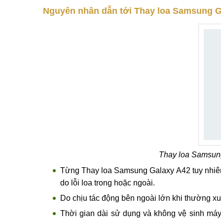
Loa trong, loa ngoài điện thoại Samsung Gala
nghĩ đến việc Thay loa Samsung Galaxy A42 đ
Khi mở trình duyệt nghe nhạc trên điện thoại
bé.
Loa Samsung Galaxy A42 bỗng nhiên bị mất t
Nguyên nhân dẫn tới Thay loa Samsung G