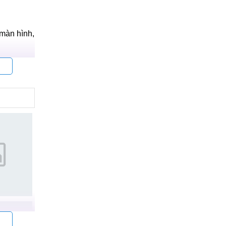
 trình sửa
xuyên được
oa Samsung
 màn hình,