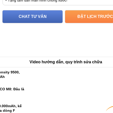
Tặng tấm dán màn hình chống xước!
CHAT TƯ VẤN
ĐẶT LỊCH TRƯỚC
Video hướng dẫn, quy trình sửa chữa
nsity 9500,
mAh
CO M8: Đâu là