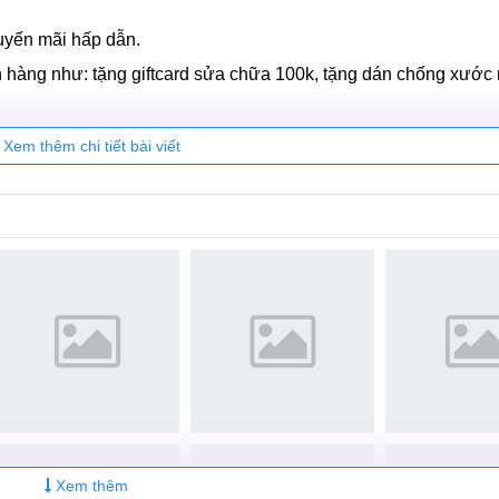
 của người dùng về một dịch vụ chất lượng mà giá rẻ.
hân viên có chuyên môn, hệ thống máy móc hiện đại hỗ trợ quá
 A42 tại MobileCity luôn là mức giá rẻ, công khai và thường 
ể lấy điện thoại sau nhiều nhất là 2 tiếng thực hiện Thay l
uyến mãi hấp dẫn.
 hàng như: tặng giftcard sửa chữa 100k, tặng dán chống xước
Xem thêm chi tiết bài viết