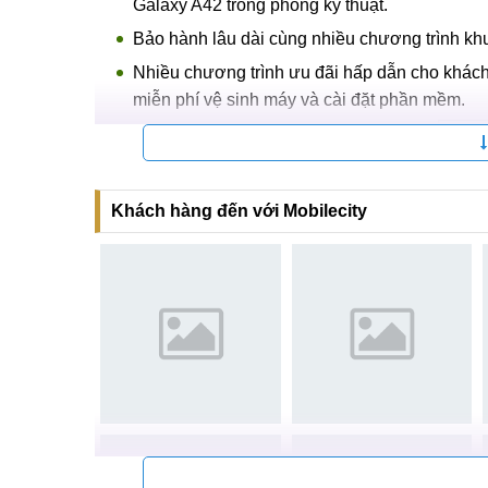
MobileCity đáp ứng hầu hết những mong muốn
Chất lượng ở linh kiện chính hãng, đội ngũ n
chữa Samsung thuận lợi.
Giá thay loa trong, loa ngoài Samsung Galaxy
cập nhật.
Thời gian thực hiện nhanh chóng, bạn có th
Galaxy A42 trong phòng kỹ thuật.
Bảo hành lâu dài cùng nhiều chương trình kh
Nhiều chương trình ưu đãi hấp dẫn cho khách
miễn phí vệ sinh máy và cài đặt phần mềm.
Khách hàng đến với Mobilecity