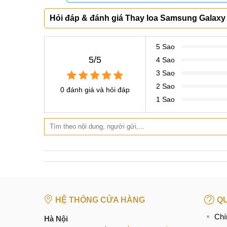
Trong phần chia sẻ trên đây chúng ta đã có thể
trung tâm để được hỗ trợ nhanh chóng nhất. Rấ
động
MobileCity Care
Hỏi đáp & đánh giá Thay loa Samsung Galaxy
Tại Hà Nội
5 Sao
CN 1:
120 Thái Hà, Q. Đống Đa
5/5
4 Sao
Hotline:
037.437.9999
3 Sao
CN 2:
398 Cầu Giấy, Q. Cầu Giấy
2 Sao
0 đánh giá và hỏi đáp
Hotline:
096.2222.398
1 Sao
CN 3:
42 Phố Vọng, Hai Bà Trưng
Hotline:
0338.424242