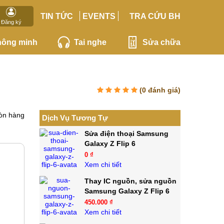
TIN TỨC
EVENTS
TRA CỨU BH
Đăng ký
hông minh
Tai nghe
Sửa chữa
(
0
đánh giá)
òn hàng
Dịch Vụ Tương Tự
Sửa điện thoại Samsung
Galaxy Z Flip 6
0 ₫
Xem chi tiết
Thay IC nguồn, sửa nguồn
Samsung Galaxy Z Flip 6
450.000 ₫
Xem chi tiết