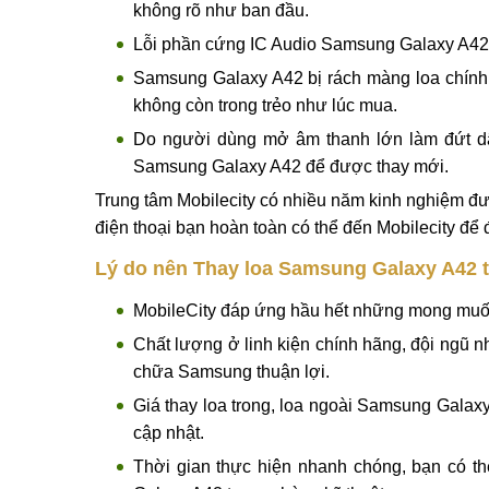
Thay loa Samsung 
Từng Thay loa Samsung Galaxy A42 tuy nhiên 
do lỗi loa trong hoặc ngoài.
Do chịu tác động bên ngoài lớn khi thường xu
Thời gian dài sử dụng và không vệ sinh má
không rõ như ban đầu.
Lỗi phần cứng IC Audio Samsung Galaxy A42
Samsung Galaxy A42 bị rách màng loa chính l
không còn trong trẻo như lúc mua.
Do người dùng mở âm thanh lớn làm đứt dây
Samsung Galaxy A42 để được thay mới.
Trung tâm Mobilecity có nhiều năm kinh nghiệm đư
điện thoại bạn hoàn toàn có thể đến Mobilecity để
Lý do nên Thay loa Samsung Galaxy A42 t