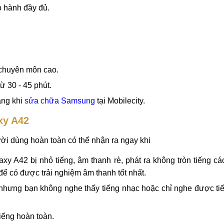
42
axy A42
tại Hà Nội, Đà Nẵng, TPHCM. Đáp ứng nhu cầu sửa 
 linh kiện thay thế zin mới, chính hãng, có giấy tờ bảo hành đầ
obilecity
o hành đầy đủ.
 chuyên môn cao.
 30 - 45 phút.
àng khi
sửa chữa Samsung
tại Mobilecity.
xy A42
ười dùng hoàn toàn có thể nhận ra ngay khi