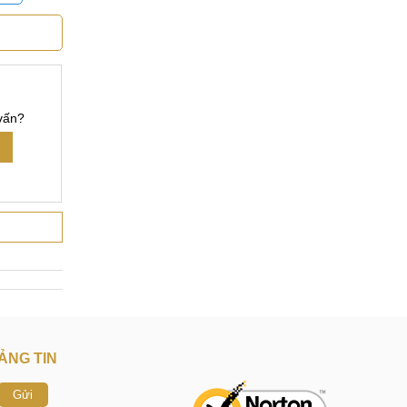
 đến ngay
 thoại di
vấn?