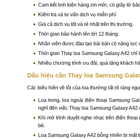
Thông tin chi tiết Thay loa Samsung Galaxy A
Bạn đang cần tìm dịch vụ
Thay loa Samsung Gal
lượng và giá cả đặt ra hãy đến ngay với Mobilecity
vụ thay loa trong | ngoài Samsung Galaxy A42 tại M
Cam kết linh kiện hàng zin mới, có giấy tờ bả
Kiểm tra và tư vấn dịch vụ miễn phí
Giá cả dịch vụ tốt và rẻ nhất trên thị trường.
Thời gian bảo hành lên tới 12 tháng.
Nhân viên được đào tạo bài bản có năng lực
Thời gian Thay loa Samsung Galaxy A42 chỉ từ
Nhiều chương trình ưu đãi, quà tặng khách h
Dấu hiệu cần Thay loa Samsung Gala
Các biểu hiện về lỗi của loa thường rất rõ ràng ng