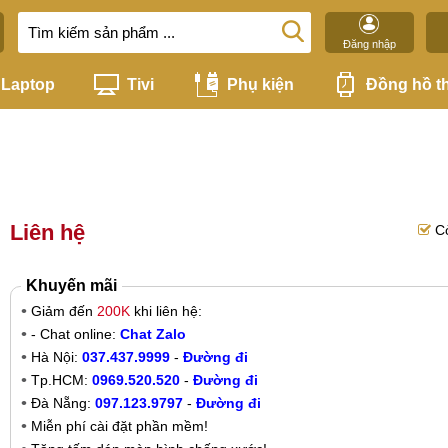
Đăng nhập
Laptop
Tivi
Phụ kiện
Đồng hồ t
Liên hệ
C
Khuyến mãi
Giảm đến
200K
khi liên hệ:
- Chat online:
Chat Zalo
Hà Nội:
037.437.9999
-
Đường đi
Tp.HCM:
0969.520.520
-
Đường đi
Đà Nẵng:
097.123.9797
-
Đường đi
Miễn phí cài đặt phần mềm!