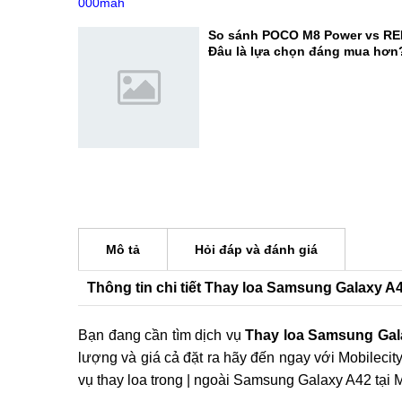
lựa chọn đáng mua?
OPPO F35 Pro lộ diện với pin 1
thừa thế mạnh camera selfie c
So sánh POCO M8 Power vs RE
Đâu là lựa chọn đáng mua hơn
Mô tả
Hỏi đáp và đánh giá