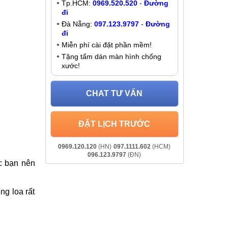
Thay loa Samsung Galaxy A42
Liên hệ
Khuyến mãi
chữa chất
Giảm đến
200K
khi liên hệ:
y đủ. Dịch
- Chat online:
Chat Zalo
Hà Nội:
037.437.9999
-
Đường đi
Tp.HCM:
0969.520.520
-
Đường
đi
Đà Nẵng:
097.123.9797
-
Đường
đi
Miễn phí cài đặt phần mềm!
Tặng tấm dán màn hình chống
xước!
CHAT TƯ VẤN
ĐẶT LỊCH TRƯỚC