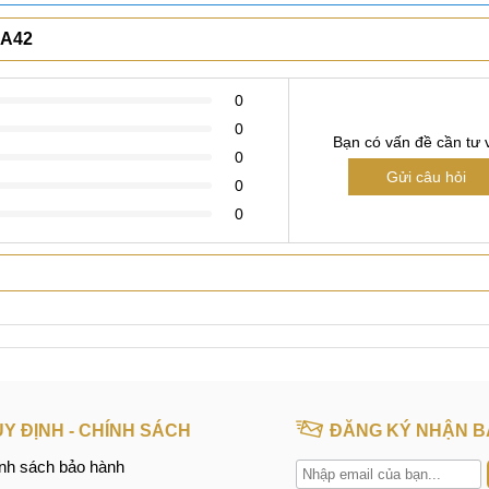
Địa chỉ thay loa uy tín
 hiểu được việc Thay loa Samsung Galaxy A42. Quý khách hãy
Xem thêm
t hân hạnh được phục vụ quý khách!
Hệ thống sửa chữa điện
 A42
0
0
Bạn có vấn đề cần tư 
0
Gửi câu hỏi
0
0