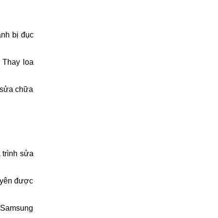
bị hư hỏng
 âm thanh
anh bị đục
 Thay loa
n sửa chữa