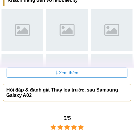
Khách hàng đến với Mobilecity
khách hàng tin dùng, tất cả các dịch vụ liên quan đến sửa
chữa điện thoại bạn hoàn toàn có thể đến Mobilecity để
được thực hiện nhanh gọn, yên tâm.
Lý do nên thay loa Samsung Galaxy A02 tại
MobileCity
MobileCity đáp ứng hầu hết những mong muốn của
người dùng về một dịch vụ chất lượng mà giá rẻ.
Chất lượng ở linh kiện chính hãng, đội ngũ nhân viên
Xem thêm
có chuyên môn, hệ thống máy móc hiện đại hỗ trợ quá
trình sửa chữa samsung thuận lợi.
Hỏi đáp & đánh giá Thay loa trước, sau Samsung
Giá thay loa trong, loa ngoài Samsung Galaxy A02 tại
Galaxy A02
MobileCity luôn là mức giá rẻ, công khai và thường
xuyên được cập nhật.
Thời gian thực hiện nhanh chóng, bạn có thể lấy điện
5/5
thoại sau nhiều nhất là 2 tiếng thực hiện thay loa
Samsung Galaxy A02 trong phòng kỹ thuật.