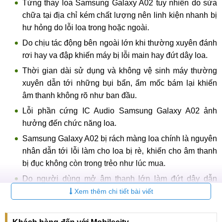
Từng thay loa Samsung Galaxy A02 tuy nhiên do sửa
chữa tại địa chỉ kém chất lượng nên linh kiện nhanh bị
hư hỏng do lỗi loa trong hoặc ngoài.
Do chịu tác động bên ngoài lớn khi thường xuyên đánh
rơi hay va đập khiến máy bị lỗi main hay đứt dây loa.
Thời gian dài sử dụng và không vệ sinh máy thường
xuyên dẫn tới những bụi bẩn, ẩm mốc bám lại khiến
âm thanh không rõ như ban đầu.
Lỗi phần cứng IC Audio Samsung Galaxy A02 ảnh
hưởng đến chức năng loa.
Samsung Galaxy A02 bị rách màng loa chính là nguyên
nhân dẫn tới lỗi làm cho loa bị rè, khiến cho âm thanh
bị đục không còn trong trẻo như lúc mua.
Do người dùng mở âm thanh lớn làm đứt dây dẫn
động, ngay lúc này bạn nên tìm cho mình một địa chỉ
Xem thêm chi tiết bài viết
thay loa Samsung Galaxy A02 để được thay mới.
Trung tâm Mobilecity có nhiều năm kinh nghiệm được nhiều