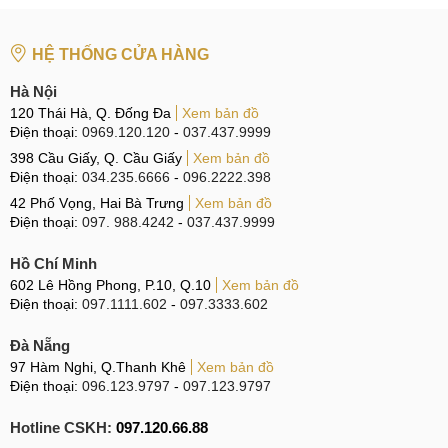
CN 2:
398 Cầu Giấy, Q. Cầu Giấy
HỆ THỐNG CỬA HÀNG
Hotline:
096.2222.398
Hà Nội
CN 3:
42 Phố Vọng, Hai Bà Trưng
120 Thái Hà, Q. Đống Đa
Xem bản đồ
Hotline:
0338.424242
Điện thoại:
0969.120.120
-
037.437.9999
398 Cầu Giấy, Q. Cầu Giấy
Xem bản đồ
Tại TP Hồ Chí Minh
Điện thoại:
034.235.6666
-
096.2222.398
42 Phố Vọng, Hai Bà Trưng
Xem bản đồ
CN 4:
123 Trần Quang Khải, Quận 1
Điện thoại:
097. 988.4242
-
037.437.9999
Hotline:
0969.520.520
Hồ Chí Minh
CN 5:
602 Lê Hồng Phong, Quận 10
602 Lê Hồng Phong, P.10, Q.10
Xem bản đồ
Điện thoại:
097.1111.602
-
097.3333.602
Hotline:
097.3333.602
Đà Nẵng
Tại Đà Nẵng
97 Hàm Nghi, Q.Thanh Khê
Xem bản đồ
Điện thoại:
096.123.9797
-
097.123.9797
CN 6:
97 Hàm Nghi, Q.Thanh Khê
Hotline:
097.123.9797
Hotline CSKH:
097.120.66.88