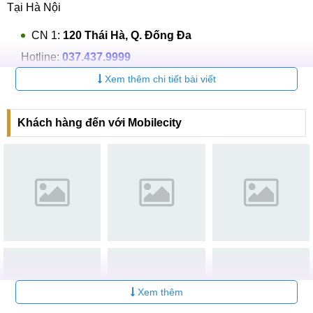
Tại Hà Nội
CN 1:
120 Thái Hà, Q. Đống Đa
Hotline:
037.437.9999
Xem thêm chi tiết bài viết
CN 2:
398 Cầu Giấy, Q. Cầu Giấy
Hotline:
096.2222.398
Khách hàng đến với Mobilecity
CN 3:
42 Phố Vọng, Hai Bà Trưng
Hotline:
0338.424242
Tại TP Hồ Chí Minh
CN 4:
123 Trần Quang Khải, Quận 1
Hotline:
0969.520.520
CN 5:
602 Lê Hồng Phong, Quận 10
Hotline:
097.3333.602
Xem thêm
Tại Đà Nẵng