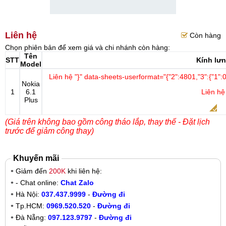
Liên hệ
Còn hàng
Chọn phiên bản để xem giá và chi nhánh còn hàng:
Tên
STT
Kính lư
Model
Liên hệ
"}" data-sheets-userformat="{"2":4801,"3":{"1":0}
Nokia
1
6.1
Liên hệ
Plus
(Giá trên không bao gồm công tháo lắp, thay thế - Đặt lịch
trước để giảm công thay)
Khuyến mãi
Giảm đến
200K
khi liên hệ:
- Chat online:
Chat Zalo
Hà Nội:
037.437.9999
-
Đường đi
Tp.HCM:
0969.520.520
-
Đường đi
Đà Nẵng:
097.123.9797
-
Đường đi