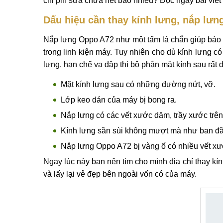
Thông tin chi tiết Thay kính lưng, nắp lưng O
Dịch vụ
thay kính lưng, nắp lưng Oppo A72
đang
Mobilecity. Sau một thời gian dài sử dụng nắp lư
nắp kính lưng làm mất đi vẻ thẩm mỹ vốn có của m
chi phí sửa chữa hết bao nhiêu? Đọc ngay bài viết d
Dấu hiệu cần thay kính lưng, nắp lư
Nắp lưng Oppo A72 như một tấm lá chắn giúp bảo 
trong linh kiện máy. Tuy nhiên cho dù kính lưng 
lưng, hạn chế va đập thì bộ phận mặt kính sau rất 
Mặt kính lưng sau có những đường nứt, vỡ.
Lớp keo dán của máy bị bong ra.
Nắp lưng có các vết xước dăm, trầy xước trên
Kính lưng sần sùi không mượt mà như ban đầ