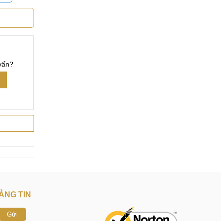
 trung tâm
ới đáp ứng
vấn?