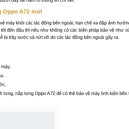
ppo A72
 rất hot trong thời gian gần đây được rất nhiều khách hàng qu
ng Oppo A72 của bạn khó tránh khỏi tình trạng va đập gây xư
áy. Vậy khi gặp phải vỡ mặt kính sau Oppo A72 thì bạn cần làm
ưới đây để nắm rõ thông tin chi tiết.
ng Oppo A72 mới
vệ máy khỏi các tác động bên ngoài, hạn chế va đập ảnh hưởn
có tốt đến đâu thì nếu như không có các biện pháp bảo vệ như 
dễ bị trầy xước và nứt vỡ do các tác động bên ngoài gây ra.
 máy.
u.