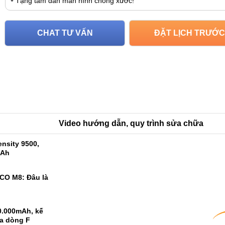
Tặng tấm dán màn hình chống xước!
CHAT TƯ VẤN
ĐẶT LỊCH TRƯỚC
Video hướng dẫn, quy trình sửa chữa
nsity 9500,
mAh
CO M8: Đâu là