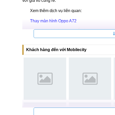
dụng các biện pháp sau:
Dùng các tấm ốp lưng giúp bảo vệ máy một c
Sử dụng các miếng dán chống trầy PPF cho 
Khi dùng máy nên nhẹ nhàng, không nên để chu
Nếu như các bạn chưa biết mua ốp lưng hay miếng
với giá vô cùng rẻ.
Xem thêm dịch vụ liên quan:
Thay màn hình Oppo A72
Dịch vụ thay kính lưng, nắp lưng Oppo A72
Khách hàng đến với Mobilecity