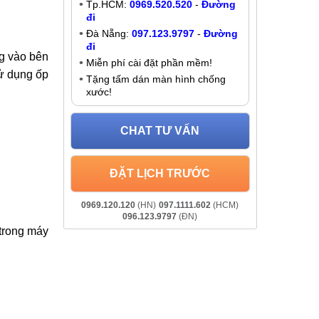
Thay kính lưng, nắp lưng Oppo A72
Liên hệ
Khuyến mãi
an tâm tại
Giảm đến
200K
khi liên hệ:
ớc hoặc vỡ
- Chat online:
Chat Zalo
 những gì,
Hà Nội:
037.437.9999
-
Đường đi
Tp.HCM:
0969.520.520
-
Đường
đi
Đà Nẵng:
097.123.9797
-
Đường
đi
g vào bên
Miễn phí cài đặt phần mềm!
sử dụng ốp
Tặng tấm dán màn hình chống
xước!
CHAT TƯ VẤN
ĐẶT LỊCH TRƯỚC