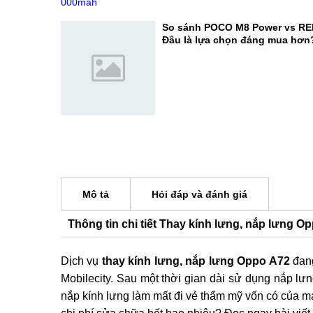
lựa chọn đáng mua?
OPPO F35 Pro lộ diện với pin 1
thừa thế mạnh camera selfie c
So sánh POCO M8 Power vs RE
Đâu là lựa chọn đáng mua hơn
Mô tả
Hỏi đáp và đánh giá