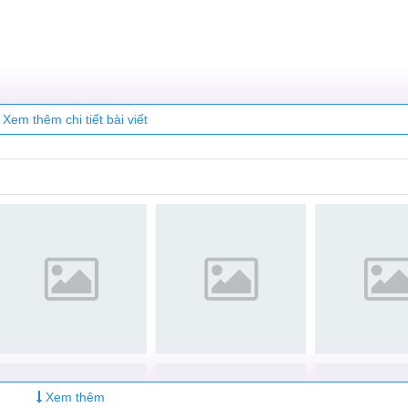
ách an toàn hơn.
nắp lưng Oppo A72.
ng với các vật sắc nhọn, vật nặng... tránh các va đập mạnh.
 dán chống trầy ở đâu có thể tới Mobilecity để chọn cho mìn
 tại Mobilecity
Xem thêm chi tiết bài viết