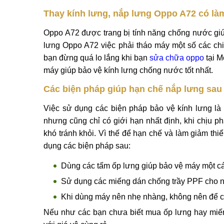
vỡ mặt kính lưng sau.
Để máy trong túi xách, balo cùng các đồ vật 
Lớp kính lưng chịu phải lực đè lên từ các vật
Để khắc phục triệt để tình trạng kính lưng bị vỡ, 
và sử dụng các biện pháp bảo vệ như dùng ốp lưng
kính lưng, nắp lưng Oppo A72 chất lượng hãy tới n
Thay kính lưng, nắp lưng Oppo A72 có l
Oppo A72 được trang bị tính năng chống nước giúp
lưng Oppo A72 việc phải tháo máy một số các chi
bạn đừng quá lo lắng khi bạn
sửa chữa oppo
tại M
máy giúp bảo vệ kính lưng chống nước tốt nhất.
Các biện pháp giúp hạn chế nắp lưng sau
Việc sử dụng các biện pháp bảo vệ kính lưng là đ
nhưng cũng chỉ có giới hạn nhất định, khi chịu ph
khó tránh khỏi. Vì thế để hạn chế và làm giảm thi