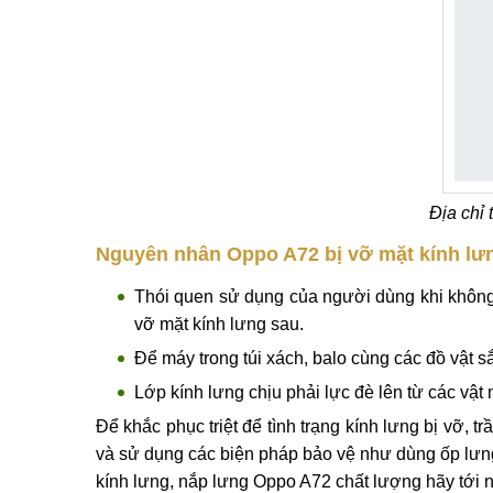
Nắp lưng Oppo A72 bị vàng ố có nhiều vết xư
Ngay lúc này bạn nên tìm cho mình địa chỉ thay kí
và lấy lại vẻ đẹp bên ngoài vốn có của máy.
Địa chỉ 
Nguyên nhân Oppo A72 bị vỡ mặt kính lư
Thói quen sử dụng của người dùng khi không