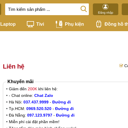
Đăng nhập
Laptop
Tivi
Phụ kiện
Đồng hồ t
Liên hệ
C
Khuyến mãi
Giảm đến
200K
khi liên hệ:
- Chat online:
Chat Zalo
Hà Nội:
037.437.9999
-
Đường đi
Tp.HCM:
0969.520.520
-
Đường đi
Đà Nẵng:
097.123.9797
-
Đường đi
Miễn phí cài đặt phần mềm!