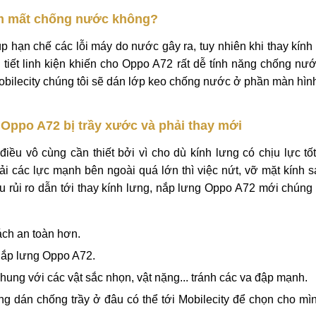
sắc nhọn khác khiến kính lưng bị xước xát, móp méo.
 nặng khiến nắp lưng hư hỏng.
trầy xước, cấn đó là thay kính lưng, nắp lưng Oppo A72 mới cho 
, dán các miếng dán chống trầy. Nếu như bạn chưa biết địa ch
gay Mobilecity để được trải nghiệm dịch vụ sửa chữa tốt nhất.
àm mất chống nước không?
 hạn chế các lỗi máy do nước gây ra, tuy nhiên khi thay kính
 tiết linh kiện khiến cho Oppo A72 rất dễ tính năng chống n
obilecity chúng tôi sẽ dán lớp keo chống nước ở phần màn hì
 Oppo A72 bị trầy xước và phải thay mới
iều vô cùng cần thiết bởi vì cho dù kính lưng có chịu lực t
ải các lực mạnh bên ngoài quá lớn thì việc nứt, vỡ mặt kính s
ểu rủi ro dẫn tới thay kính lưng, nắp lưng Oppo A72 mới chúng