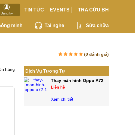
TIN TỨC
EVENTS
TRA CỨU BH
Đăng ký
hông minh
Tai nghe
Sửa chữa
(
0
đánh giá)
òn hàng
Dịch Vụ Tương Tự
Thay màn hình Oppo A72
Liên hệ
Xem chi tiết