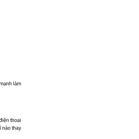
0969.120.120
(HN)
097.1111.602
(HCM)
096.123.9797
(ĐN)
 trong máy
 mạnh làm