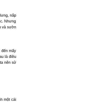
điện thoại
ỉ nào thay
 lưng, nắp
ước. Nhưng
nh và sườn
ốt đến mấy
au là điều
 ta nên sử