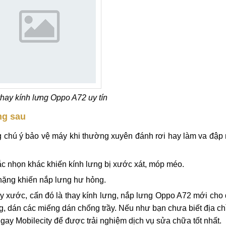
ớc.
nh lưng, nắp lưng Oppo A72 để có thể bảo vệ máy linh kiện bên
thay kính lưng Oppo A72 uy tín
ng sau
 chú ý bảo vệ máy khi thường xuyên đánh rơi hay làm va đập