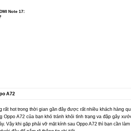
0.000mAh, kế
ủa dòng F
DMI Note 17:
?
1