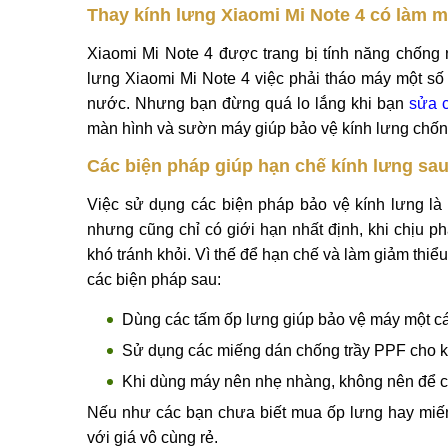
Để máy trong túi xách, balo cùng các đồ vật 
Lớp kính lưng chịu phải lực đè lên từ các vật
Để khắc phục triệt để tình trạng kính lưng bị vỡ, t
sử dụng các biện pháp bảo vệ như dùng ốp lưng, 
kính lưng Xiaomi Mi Note 4 chất lượng hãy tới ngay
Thay kính lưng Xiaomi Mi Note 4 có làm
Xiaomi Mi Note 4 được trang bị tính năng chống 
lưng Xiaomi Mi Note 4 việc phải tháo máy một số c
nước. Nhưng bạn đừng quá lo lắng khi bạn
sửa 
màn hình và sườn máy giúp bảo vệ kính lưng chống
Các biện pháp giúp hạn chế kính lưng sau
Việc sử dụng các biện pháp bảo vệ kính lưng là đ
nhưng cũng chỉ có giới hạn nhất định, khi chịu ph
khó tránh khỏi. Vì thế để hạn chế và làm giảm thiể
các biện pháp sau: