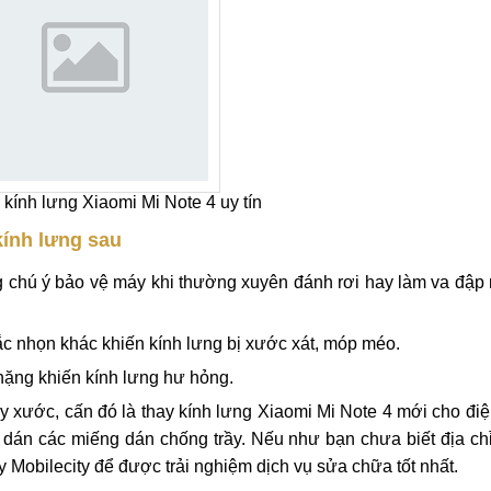
u vết xước.
nh lưng Xiaomi Mi Note 4 để có thể bảo vệ máy linh kiện bên tr
y kính lưng Xiaomi Mi Note 4 uy tín
kính lưng sau
 chú ý bảo vệ máy khi thường xuyên đánh rơi hay làm va đập