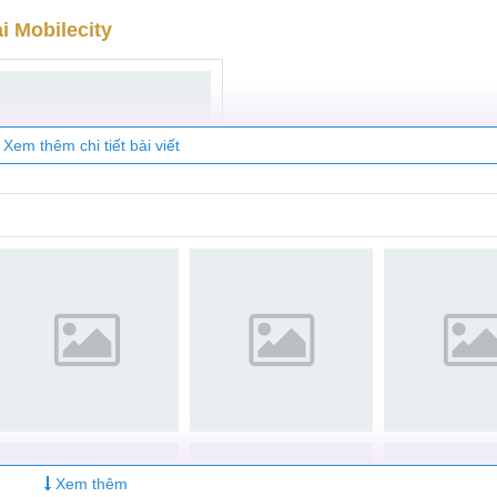
ách an toàn hơn.
nh lưng Xiaomi Mi Note 4.
ng với các vật sắc nhọn, vật nặng... tránh các va đập mạnh.
 dán chống trầy ở đâu có thể tới Mobilecity để chọn cho mìn
i Mobilecity
Xem thêm chi tiết bài viết