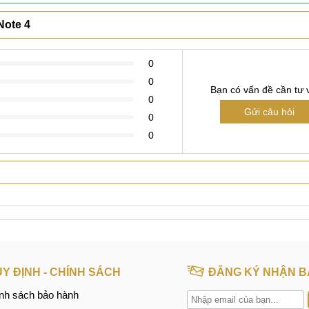
h lưng Xiaomi Mi Note 4 tại mobile city
Note 4 giá rẻ, chính hãng, lấy ngay hãy tới ngay Mobilecity tru
m. Hệ thống thiết bị sửa chữa hiện đại, linh kiện zin mới đáp ứ
Xem thêm
hàng zin mới full bộ chính hãng 100%.
Note 4
i Mi Note 4 tốt nhất tại Đà Nẵng, Hà Nội, TPHCM.
vệ sinh máy miễn phí khi sử dụng dịch vụ.
0
o bài bản, năng lực chuyên môn cao.
0
Bạn có vấn đề cần tư 
ng loại dịch vụ.
0
Gửi câu hỏi
ặc qua camera trung tâm.
0
0
sửa chữa tiếp theo.
 hàng những dịch vụ chất lượng nhất như thay kính lưng Xiao
hung. Đáp ứng nhu cầu sửa chữa của khách hàng mang đến sự