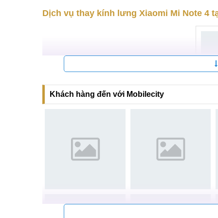
Dùng các tấm ốp lưng giúp bảo vệ máy một c
Sử dụng các miếng dán chống trầy PPF cho kí
Khi dùng máy nên nhẹ nhàng, không nên để chu
Nếu như các bạn chưa biết mua ốp lưng hay miếng
với giá vô cùng rẻ.
Dịch vụ thay kính lưng Xiaomi Mi Note 4 tạ
Khách hàng đến với Mobilecity