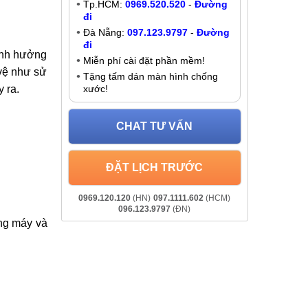
Thay kính lưng Xiaomi Mi Note 4
Liên hệ
Khuyến mãi
an tâm tại
Giảm đến
200K
khi liên hệ:
p gây xước
- Chat online:
Chat Zalo
hì bạn cần
Hà Nội:
037.437.9999
-
Đường đi
Tp.HCM:
0969.520.520
-
Đường
đi
Đà Nẵng:
097.123.9797
-
Đường
đi
 ảnh hưởng
Miễn phí cài đặt phần mềm!
 vệ như sử
Tặng tấm dán màn hình chống
 ra.
xước!
CHAT TƯ VẤN
ĐẶT LỊCH TRƯỚC