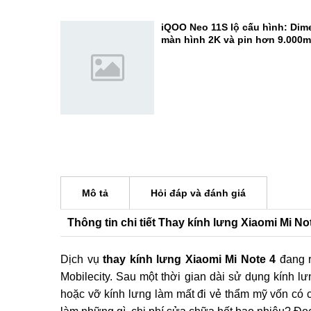
camera 200MP cực đỉnh
Đánh giá REDMI K100 Pro Max:
Elite Gen 5 - Đạt 3.722.803 điể
iQOO Neo 11S lộ cấu hình: Dime
màn hình 2K và pin hơn 9.000
Mô tả
Hỏi đáp và đánh giá