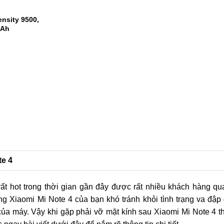
 Snapdragon 8
m AnTuTu
1
2
nsity 9500,
mAh