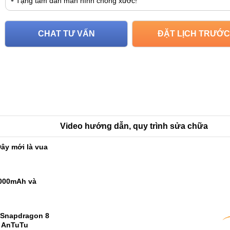
Tặng tấm dán màn hình chống xước!
CHAT TƯ VẤN
ĐẶT LỊCH TRƯỚC
Video hướng dẫn, quy trình sửa chữa
ây mới là vua
9000mAh và