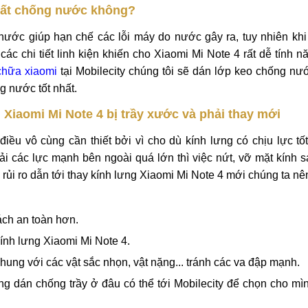
sắc nhọn khác khiến kính lưng bị xước xát, móp méo.
 nặng khiến kính lưng hư hỏng.
rầy xước, cấn đó là thay kính lưng Xiaomi Mi Note 4 mới cho điệ
dán các miếng dán chống trầy. Nếu như bạn chưa biết địa chỉ
 Mobilecity để được trải nghiệm dịch vụ sửa chữa tốt nhất.
 mất chống nước không?
nước giúp hạn chế các lỗi máy do nước gây ra, tuy nhiên khi
ác chi tiết linh kiện khiến cho Xiaomi Mi Note 4 rất dễ tính 
chữa xiaomi
tại Mobilecity chúng tôi sẽ dán lớp keo chống n
 nước tốt nhất.
 Xiaomi Mi Note 4 bị trầy xước và phải thay mới
iều vô cùng cần thiết bởi vì cho dù kính lưng có chịu lực t
ải các lực mạnh bên ngoài quá lớn thì việc nứt, vỡ mặt kính s
u rủi ro dẫn tới thay kính lưng Xiaomi Mi Note 4 mới chúng ta n