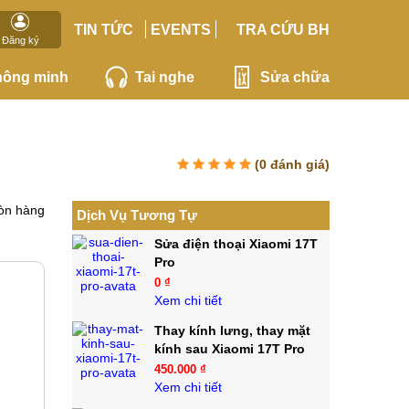
TIN TỨC
EVENTS
TRA CỨU BH
Đăng ký
hông minh
Tai nghe
Sửa chữa
(
0
đánh giá)
òn hàng
Dịch Vụ Tương Tự
Sửa điện thoại Xiaomi 17T
Pro
0 ₫
Xem chi tiết
Thay kính lưng, thay mặt
kính sau Xiaomi 17T Pro
450.000 ₫
Xem chi tiết