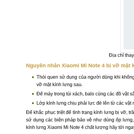
Kính lưng Xiaomi Mi Note 4 bị vàng ố có nhiề
Ngay lúc này bạn nên tìm cho mình địa chỉ thay kí
lấy lại vẻ đẹp bên ngoài vốn có của máy.
Địa chỉ tha
Nguyên nhân Xiaomi Mi Note 4 bị vỡ mặt 
Thói quen sử dụng của người dùng khi không
vỡ mặt kính lưng sau.