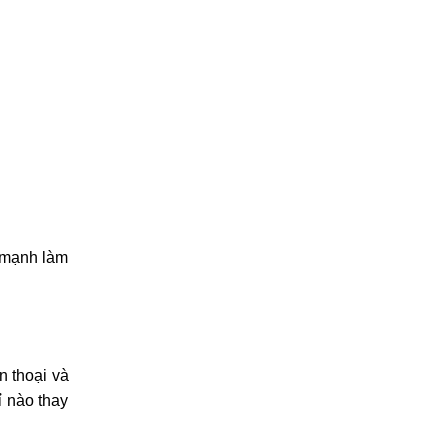
0969.120.120
(HN)
097.1111.602
(HCM)
096.123.9797
(ĐN)
ong máy và
 mạnh làm