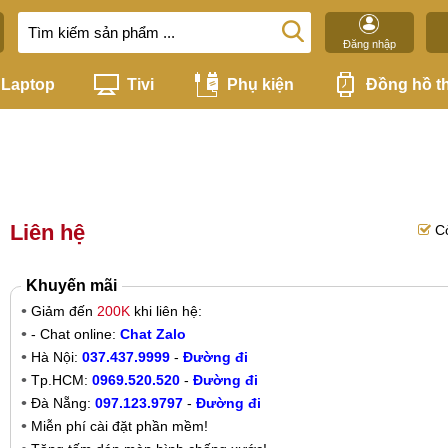
Đăng nhập
Laptop
Tivi
Phụ kiện
Đồng hồ t
Liên hệ
C
Khuyến mãi
Giảm đến
200K
khi liên hệ:
- Chat online:
Chat Zalo
Hà Nội:
037.437.9999
-
Đường đi
Tp.HCM:
0969.520.520
-
Đường đi
Đà Nẵng:
097.123.9797
-
Đường đi
Miễn phí cài đặt phần mềm!