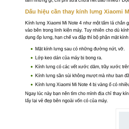
Thông tin chi tiết Thay kính lưng Xiaomi Mi No
Dịch vụ
thay kính lưng Xiaomi Mi Note 4
đang r
Mobilecity. Sau một thời gian dài sử dụng kính l
hoặc vỡ kính lưng làm mất đi vẻ thẩm mỹ vốn có c
làm những gì, chi phí sửa chữa hết bao nhiêu? Đọc n
Dấu hiệu cần thay kính lưng Xiaomi M
Kính lưng Xiaomi Mi Note 4 như một tấm lá chắn 
vào bên trong linh kiện máy. Tuy nhiên cho dù kí
dụng ốp lưng, hạn chế va đập thì bộ phận mặt kính 
Mặt kính lưng sau có những đường nứt, vỡ.
Lớp keo dán của máy bị bong ra.
Kính lưng có các vết xước dăm, trầy xước trê
Kính lưng sần sùi không mượt mà như ban đầ