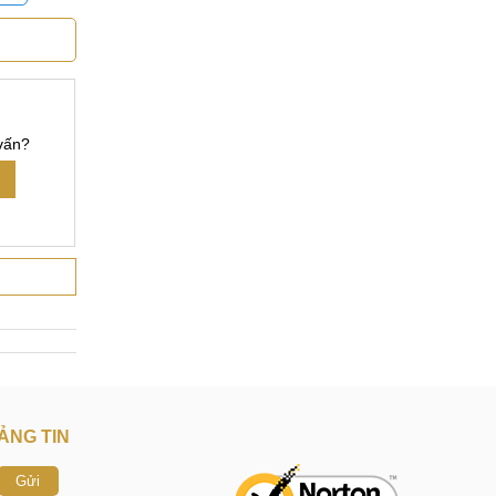
ng tâm sửa
ng nhu cầu
vấn?
mi Mi Note
 hài lòng