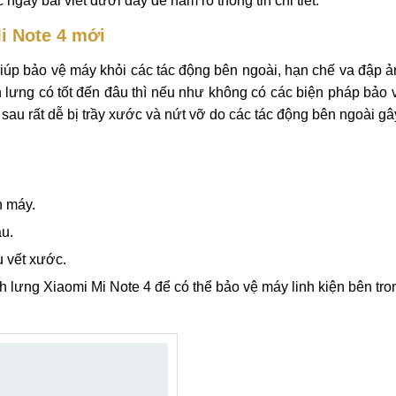
te 4
ất hot trong thời gian gần đây được rất nhiều khách hàng qu
ưng Xiaomi Mi Note 4 của bạn khó tránh khỏi tình trạng va đậ
ủa máy. Vậy khi gặp phải vỡ mặt kính sau Xiaomi Mi Note 4 t
gay bài viết dưới đây để nắm rõ thông tin chi tiết.
i Note 4 mới
giúp bảo vệ máy khỏi các tác động bên ngoài, hạn chế va đập
nh lưng có tốt đến đâu thì nếu như không có các biện pháp bảo
sau rất dễ bị trầy xước và nứt vỡ do các tác động bên ngoài gây
n máy.
u.