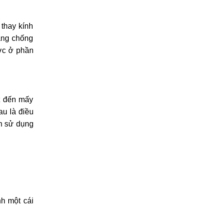
n thoại và
 nào thay
 thay kính
năng chống
ước ở phần
ốt đến mấy
au là điều
ên sử dụng