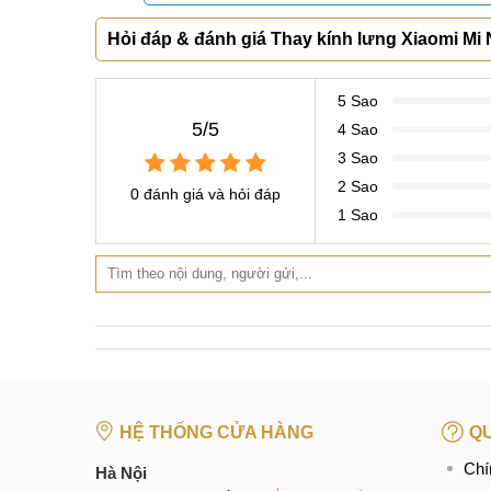
Dịch vụ thay kín
Bạn đang cần tìm địa chỉ thay kính lưng Xiaomi Mi 
chữa điện thoại uy tín lâu đời hàng đầu tại Việt Na
của người dùng.
Cam kết của Mobilecity khi sửa chữa
Linh kiện thay kính lưng Xiaomi Mi Note 4 là 
Hỏi đáp & đánh giá Thay kính lưng Xiaomi Mi 
Giá thành sửa chữa thay kính lưng sau Xiaom
Khi sửa chữa tại Mobilecity các bạn sẽ được 
5 Sao
Đội ngũ nhân viên, kỹ thuật viên được đào tạ
5/5
4 Sao
Chế độ bảo hành dài hạn từ 3 - 12 tháng tuỳ từ
3 Sao
Được theo dõi trực tiếp tại phòng kỹ thuật ho
2 Sao
0 đánh giá và hỏi đáp
1 Sao
Tặng các phiếu voucher, giftcard cho các lần 
Mobilecity không ngừng cố gắng để gửi tới khách
4 nói riêng và các dịch vụ sửa chữa khác nói c
nhất.