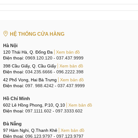
Dùng các tấm ốp lưng giúp bảo vệ máy một cách an
toàn hơn.
Sử dụng các miếng dán chống trầy PPF cho nắp lưng
samsung Galaxy J7, J7 Aero, J7 Duo, J7 Plus, J7
HỆ THỐNG CỬA HÀNG
Prime, J7 Pro, J7 Star.
Khi dùng máy nên nhẹ nhàng, không nên để chung với
Hà Nội
120 Thái Hà, Q. Đống Đa
Xem bản đồ
các vật sắc nhọn, vật nặng... tránh các va đập mạnh.
Điện thoại:
0969.120.120
-
037.437.9999
Nếu như các bạn chưa biết mua ốp lưng hay miếng dán
398 Cầu Giấy, Q. Cầu Giấy
Xem bản đồ
chống trầy ở đâu có thể tới Mobilecity để chọn cho mình một
Điện thoại:
034.235.6666
-
096.2222.398
cái với giá vô cùng rẻ.
42 Phố Vọng, Hai Bà Trưng
Xem bản đồ
Điện thoại:
097. 988.4242
-
037.437.9999
Dịch vụ Thay kính lưng, nắp lưng samsung
Galaxy J7, J7 Aero, J7 Duo, J7 Plus, J7 Prime, J7
Hồ Chí Minh
Pro, J7 Star tại Mobilecity
602 Lê Hồng Phong, P.10, Q.10
Xem bản đồ
Điện thoại:
097.1111.602
-
097.3333.602
Dịch vụ Thay kính lưng, nắp lưng samsung Galaxy J7, J7
Đà Nẵng
Aero, J7 Duo, J7 Plus, J7 Prime, J7 Pro, J7 Star tại mobile
97 Hàm Nghi, Q.Thanh Khê
Xem bản đồ
city
Điện thoại:
096.123.9797
-
097.123.9797