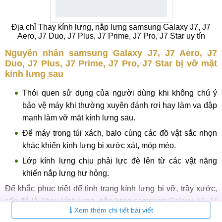
Địa chỉ Thay kính lưng, nắp lưng samsung Galaxy J7, J7
Aero, J7 Duo, J7 Plus, J7 Prime, J7 Pro, J7 Star uy tín
Nguyên nhân samsung Galaxy J7, J7 Aero, J7
Duo, J7 Plus, J7 Prime, J7 Pro, J7 Star bị vỡ mặt
kính lưng sau
Thói quen sử dụng của người dùng khi không chú ý
bảo vệ máy khi thường xuyên đánh rơi hay làm va đập
mạnh làm vỡ mặt kính lưng sau.
Để máy trong túi xách, balo cùng các đồ vật sắc nhọn
khác khiến kính lưng bị xước xát, móp méo.
Lớp kính lưng chịu phải lực đè lên từ các vật nặng
khiến nắp lưng hư hỏng.
Để khắc phục triệt để tình trạng kính lưng bị vỡ, trầy xước,
cấn đó là Thay kính lưng, nắp lưng samsung Galaxy J7, J7
Xem thêm chi tiết bài viết
Aero, J7 Duo, J7 Plus, J7 Prime, J7 Pro, J7 Star mới cho