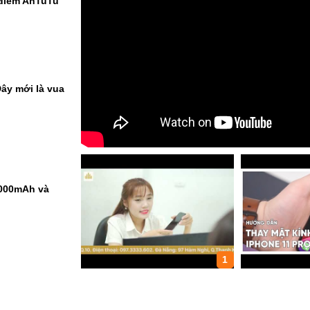
 điểm AnTuTu
ây mới là vua
9000mAh và
1