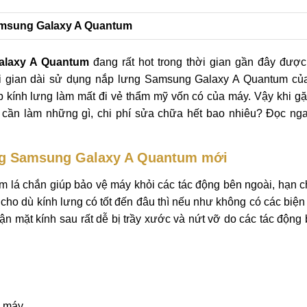
 Samsung Galaxy A Quantum
alaxy A Quantum
đang rất hot trong thời gian gần đây được
hời gian dài sử dụng nắp lưng Samsung Galaxy A Quantum củ
p kính lưng làm mất đi vẻ thẩm mỹ vốn có của máy. Vậy khi g
ần làm những gì, chi phí sửa chữa hết bao nhiêu? Đọc ngay
ưng Samsung Galaxy A Quantum mới
lá chắn giúp bảo vệ máy khỏi các tác động bên ngoài, hạn c
 cho dù kính lưng có tốt đến đâu thì nếu như không có các biệ
ận mặt kính sau rất dễ bị trầy xước và nứt vỡ do các tác động
 máy.