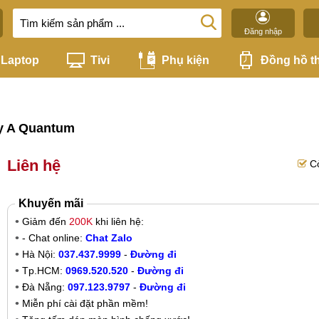
Đăng nhập
Laptop
Tivi
Phụ kiện
Đồng hồ t
xy A Quantum
Liên hệ
C
Khuyến mãi
Giảm đến
200K
khi liên hệ:
- Chat online:
Chat Zalo
Hà Nội:
037.437.9999
-
Đường đi
Tp.HCM:
0969.520.520
-
Đường đi
Đà Nẵng:
097.123.9797
-
Đường đi
Miễn phí cài đặt phần mềm!