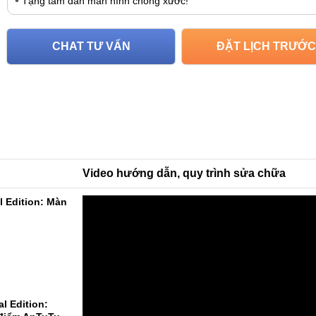
Tặng tấm dán màn hình chống xước!
CHAT TƯ VẤN
ĐẶT LỊCH TRƯỚC
Video hướng dẫn, quy trình sửa chữa
l Edition: Màn
l Edition: