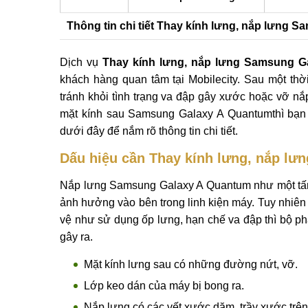
Thông tin chi tiết Thay kính lưng, nắp lưng
Dịch vụ
Thay kính lưng, nắp lưng Samsung G
khách hàng quan tâm tại Mobilecity. Sau một t
tránh khỏi tình trạng va đập gây xước hoặc vỡ nắ
mặt kính sau Samsung Galaxy A Quantumthì bạn c
dưới đây để nắm rõ thông tin chi tiết.
Dấu hiệu cần Thay kính lưng, nắp l
Nắp lưng Samsung Galaxy A Quantum như một tấm 
ảnh hưởng vào bên trong linh kiện máy. Tuy nhiên
vệ như sử dụng ốp lưng, hạn chế va đập thì bộ ph
gây ra.
Mặt kính lưng sau có những đường nứt, vỡ.
Lớp keo dán của máy bị bong ra.
Nắp lưng có các vết xước dăm, trầy xước trên