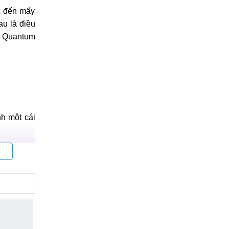
ốt đến mấy
au là điều
 A Quantum
h một cái