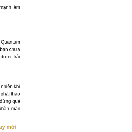
 mạnh làm
 A Quantum
 bạn chưa
được trải
nhiên khi
phải tháo
n đừng quá
 phần màn
hay mới