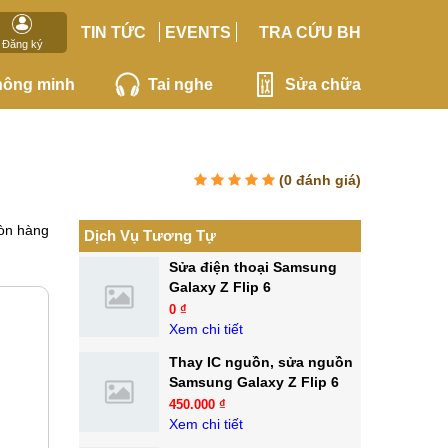
TIN TỨC
EVENTS
TRA CỨU BH
Đăng ký
hông minh
Tai nghe
Sửa chữa
(
0
đánh giá)
òn hàng
Dịch Vụ Tương Tự
Sửa điện thoại Samsung
Galaxy Z Flip 6
0 ₫
Xem chi tiết
Thay IC nguồn, sửa nguồn
Samsung Galaxy Z Flip 6
450.000 ₫
Xem chi tiết