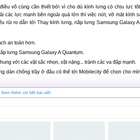
iều vô cùng cần thiết bởi vì cho dù kính lưng có chịu lực t
ải các lực mạnh bên ngoài quá lớn thì việc nứt, vỡ mặt kính s
hiểu rủi ro dẫn tới Thay kính lưng, nắp lưng Samsung Galaxy
ách an toàn hơn.
nắp lưng Samsung Galaxy A Quantum.
ng với các vật sắc nhọn, vật nặng... tránh các va đập mạnh.
 dán chống trầy ở đâu có thể tới Mobilecity để chọn cho mìn
g Galaxy A Quantum tại Mobilecity
Xem thêm chi tiết bài viết