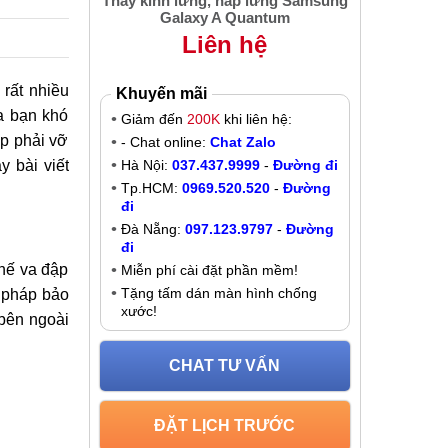
Thay kính lưng, nắp lưng Samsung
Galaxy A Quantum
Liên hệ
 rất nhiều
Khuyến mãi
a bạn khó
Giảm đến
200K
khi liên hệ:
ặp phải vỡ
- Chat online:
Chat Zalo
 bài viết
Hà Nội:
037.437.9999
-
Đường đi
Tp.HCM:
0969.520.520
-
Đường
đi
Đà Nẵng:
097.123.9797
-
Đường
đi
hế va đập
Miễn phí cài đặt phần mềm!
Tặng tấm dán màn hình chống
n pháp bảo
xước!
 bên ngoài
CHAT TƯ VẤN
ĐẶT LỊCH TRƯỚC