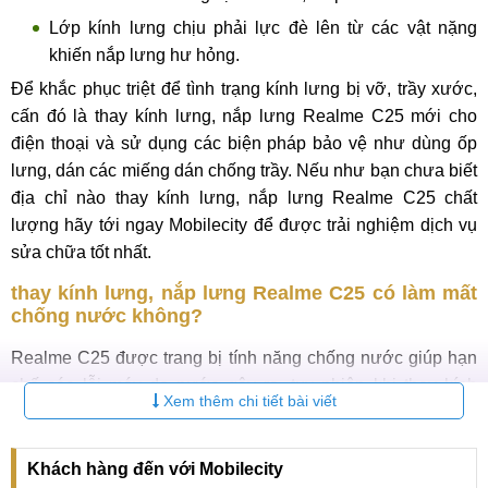
Lớp kính lưng chịu phải lực đè lên từ các vật nặng
khiến nắp lưng hư hỏng.
Để khắc phục triệt để tình trạng kính lưng bị vỡ, trầy xước,
cấn đó là thay kính lưng, nắp lưng Realme C25 mới cho
điện thoại và sử dụng các biện pháp bảo vệ như dùng ốp
lưng, dán các miếng dán chống trầy. Nếu như bạn chưa biết
địa chỉ nào thay kính lưng, nắp lưng Realme C25 chất
lượng hãy tới ngay Mobilecity để được trải nghiệm dịch vụ
sửa chữa tốt nhất.
thay kính lưng, nắp lưng Realme C25 có làm mất
chống nước không?
Realme C25 được trang bị tính năng chống nước giúp hạn
chế các lỗi máy do nước gây ra, tuy nhiên khi thay kính
Xem thêm chi tiết bài viết
lưng, nắp lưng Realme C25 việc phải tháo máy một số các
chi tiết linh kiện khiến cho Realme C25 rất dễ tính năng
chống nước. Nhưng bạn đừng quá lo lắng khi bạn
sửa
Khách hàng đến với Mobilecity