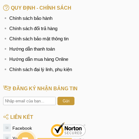
nói chung. Đáp ứng nhu cầu sửa chữa của khách hàng
QUY ĐỊNH - CHÍNH SÁCH
mang đến sự hài lòng nhất.
Chính sách bảo hành
Hệ thống sửa chữa điện thoại di động
MobileCity Care
Chính sách đổi trả hàng
Tại Hà Nội
Chính sách bảo mật thông tin
Hướng dẫn thanh toán
CN 1:
120 Thái Hà, Q. Đống Đa
Hướng dẫn mua hàng Online
Hotline:
037.437.9999
Chính sách đại lý linh, phụ kiện
CN 2:
398 Cầu Giấy, Q. Cầu Giấy
Hotline:
096.2222.398
ĐĂNG KÝ NHẬN BẢNG TIN
CN 3:
42 Phố Vọng, Hai Bà Trưng
Gửi
Hotline:
0338.424242
Tại TP Hồ Chí Minh
LIÊN KẾT
Facebook
CN 4:
123 Trần Quang Khải, Quận 1
Youtube