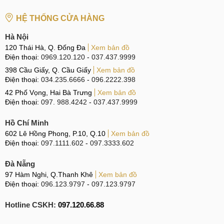
Linh kiện thay kính lưng, nắp lưng Realme C25 là hàng
zin mới full bộ chính hãng 100%.
HỆ THỐNG CỬA HÀNG
Giá thành sửa chữa thay nắp lưng Realme C25 tốt
Hà Nội
nhất tại Đà Nẵng, Hà Nội, TPHCM.
120 Thái Hà, Q. Đống Đa
Xem bản đồ
Khi sửa chữa tại Mobilecity các bạn sẽ được vệ sinh
Điện thoại:
0969.120.120
-
037.437.9999
máy miễn phí khi sử dụng dịch vụ.
398 Cầu Giấy, Q. Cầu Giấy
Xem bản đồ
Điện thoại:
034.235.6666
-
096.2222.398
Đội ngũ nhân viên, kỹ thuật viên được đào tạo bài bản,
42 Phố Vọng, Hai Bà Trưng
Xem bản đồ
năng lực chuyên môn cao.
Điện thoại:
097. 988.4242
-
037.437.9999
Chế độ bảo hành dài hạn từ 3 - 12 tháng tuỳ từng loại
Hồ Chí Minh
dịch vụ.
602 Lê Hồng Phong, P.10, Q.10
Xem bản đồ
Được theo dõi trực tiếp tại phòng kỹ thuật hoặc qua
Điện thoại:
097.1111.602
-
097.3333.602
camera trung tâm.
Đà Nẵng
Tặng các phiếu voucher, giftcard cho các lần sửa chữa
97 Hàm Nghi, Q.Thanh Khê
Xem bản đồ
tiếp theo.
Điện thoại:
096.123.9797
-
097.123.9797
Mobilecity không ngừng cố gắng để gửi tới khách hàng
Hotline CSKH:
097.120.66.88
những dịch vụ chất lượng nhất như thay kính lưng, nắp
lưng Realme C25 nói riêng và các dịch vụ sửa chữa khác