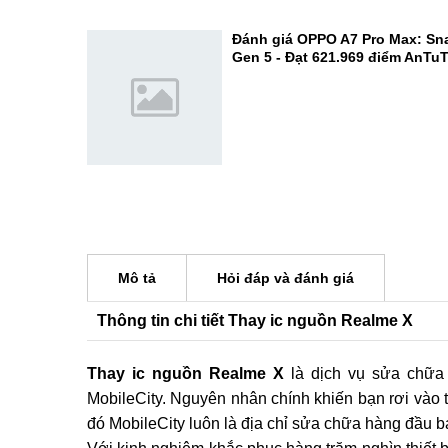
hữu viên pin lên tới 9.000mAh
Mở hộp POCO M8 Power: Thiết k
màn hình 120Hz ấn tượng
Đánh giá OPPO A7 Pro Max: Sn
Gen 5 - Đạt 621.969 điểm AnTu
Mô tả
Hỏi đáp và đánh giá