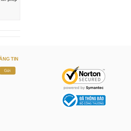
n thay đc. 
xin phép 
ẢNG TIN
Gửi