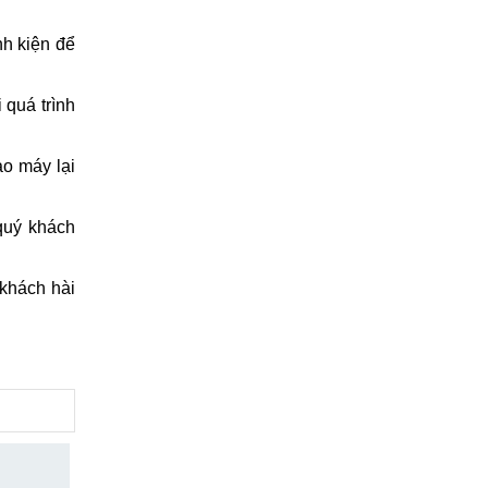
cho khách.
nh kiện để
 quá trình
ao máy lại
 quý khách
 khách hài