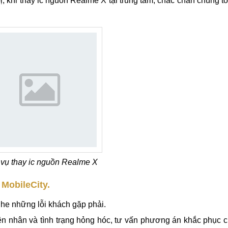
được khá nhiều người yêu cầu thực hiện dạo gần đây tại 
ình huống này chủ yếu đến từ những rơi rớt trong quá trình sử
bạn nên tham khảo sử dụng dịch vụ.
, khi thay ic nguồn Realme X tại trung tâm, chắc chắn chúng tô