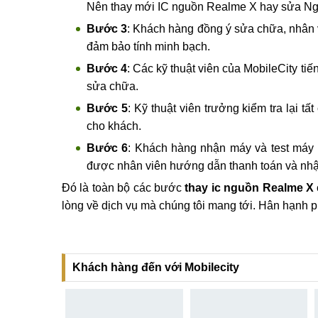
Dịch
Quy trình thay, sửa IC nguồn Realme X tại
Bước 1
: Lễ tân chào đón khách hàng, lắng n
Bước 2
: Kỹ thuật viên kiểm tra kỹ càng ngu
Nên thay mới IC nguồn Realme X hay sửa N
Bước 3
: Khách hàng đồng ý sửa chữa, nhân v
đảm bảo tính minh bạch.
Bước 4
: Các kỹ thuật viên của MobileCity ti
sửa chữa.
Bước 5
: Kỹ thuật viên trưởng kiểm tra lại 
cho khách.
Bước 6
: Khách hàng nhận máy và test máy l
được nhân viên hướng dẫn thanh toán và nhậ
Đó là toàn bộ các bước
thay ic nguồn Realme X