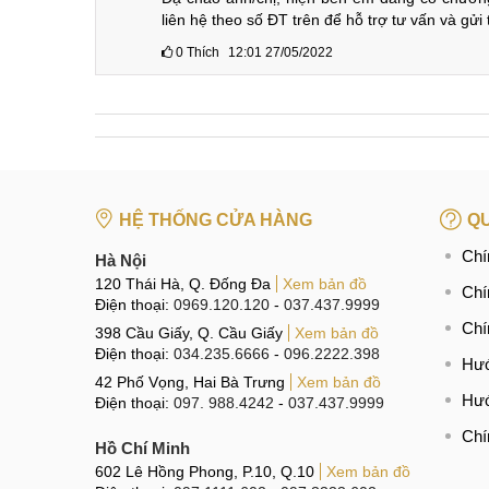
T
điện thoại realme x của mình tự dưng ko lên n
mobile city có sửa đc ko ạ.
0
Thích
09:25 26/05/2022
Hà My
Quản trị viên
Dạ chào anh/chị, hiện bên em đang có chương 
liên hệ theo số ĐT trên để hỗ trợ tư vấn và gửi
0
Thích
12:01 27/05/2022
HỆ THỐNG CỬA HÀNG
QU
Chí
Hà Nội
120 Thái Hà, Q. Đống Đa
Xem bản đồ
Chí
Điện thoại:
0969.120.120
-
037.437.9999