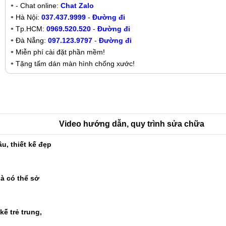
- Chat online:
Chat Zalo
Hà Nội:
037.437.9999
-
Đường đi
Tp.HCM:
0969.520.520
-
Đường đi
Đà Nẵng:
097.123.9797
-
Đường đi
Miễn phí cài đặt phần mềm!
Tặng tấm dán màn hình chống xước!
Video hướng dẫn, quy trình sửa chữa
u, thiết kế đẹp
à có thể sở