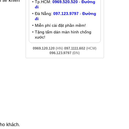
Thay ic nguồn Realme X
Liên hệ
Khuyến mãi
trung tâm
Giảm đến
200K
khi liên hệ:
 dụng. Khi
- Chat online:
Chat Zalo
Hà Nội:
037.437.9999
-
Đường đi
i sẽ khiến
Tp.HCM:
0969.520.520
-
Đường
đi
Đà Nẵng:
097.123.9797
-
Đường
đi
Miễn phí cài đặt phần mềm!
Tặng tấm dán màn hình chống
xước!
0969.120.120
(HN)
097.1111.602
(HCM)
096.123.9797
(ĐN)