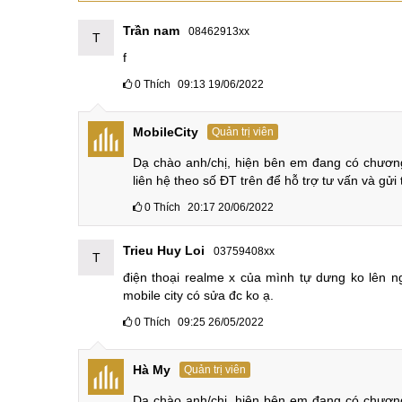
5/5
4 Sao
3 Sao
2 Sao
2 đánh giá và hỏi đáp
1 Sao
Trần nam
08462913xx
T
f
0
Thích
09:13 19/06/2022
MobileCity
Quản trị viên
Dạ chào anh/chị, hiện bên em đang có chương 
liên hệ theo số ĐT trên để hỗ trợ tư vấn và gửi
0
Thích
20:17 20/06/2022
Trieu Huy Loi
03759408xx