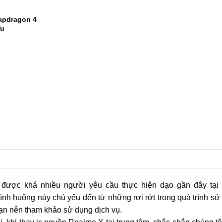
ế trẻ trung,
1
2
apdragon 4
Tu