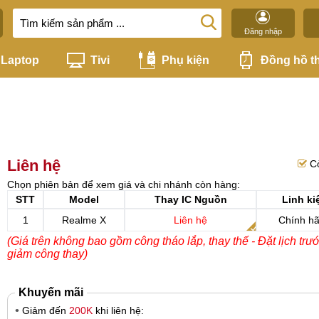
Đăng nhập
Laptop
Tivi
Phụ kiện
Đồng hồ t
Liên hệ
C
Chọn phiên bản để xem giá và chi nhánh còn hàng:
STT
Model
Thay IC Nguồn
Linh ki
1
Realme X
Liên hệ
Chính h
(Giá trên không bao gồm công tháo lắp, thay thế - Đặt lịch trư
giảm công thay)
Khuyến mãi
Giảm đến
200K
khi liên hệ: