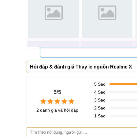
lòng về dịch vụ mà chúng tôi mang tới. Hân hạnh 
Khách hàng đến với Mobilecity
Hỏi đáp & đánh giá Thay ic nguồn Realme X
5 Sao