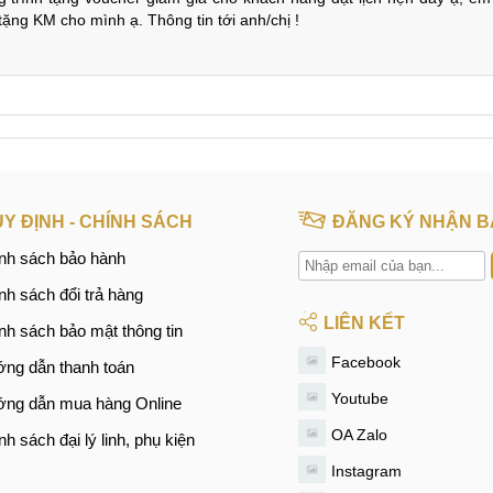
guồn. cắm sạc ko vào. ra quán báo hỏng nguồn nhưng ko có linh kiệ
trình tặng voucher giảm giá cho khách hàng đặt lịch hẹn đấy ạ, em 
 tặng KM cho mình ạ. Thông tin tới anh/chị !
Y ĐỊNH - CHÍNH SÁCH
ĐĂNG KÝ NHẬN B
nh sách bảo hành
nh sách đổi trả hàng