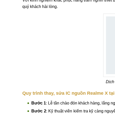
Thông tin chi tiết Thay ic nguồn Realme X
Thay ic nguồn Realme X
là dịch vụ sửa chữa 
MobileCity. Nguyên nhân chính khiến bạn rơi vào t
đó MobileCity luôn là địa chỉ sửa chữa hàng đầu 
Với kinh nghiệm khắc phục hàng trăm nghìn thiết bị
quý khách hài lòng.