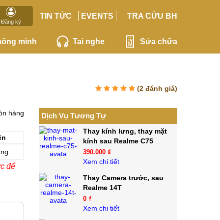
TIN TỨC
EVENTS
TRA CỨU BH
Đăng ký
hông minh
Tai nghe
Sửa chữa
(
2
đánh giá)
òn hàng
Dịch Vụ Tương Tự
Thay kính lưng, thay mặt
ện
kính sau Realme C75
ãng
390.000 ₫
Xem chi tiết
ớc để
Thay Camera trước, sau
Realme 14T
0 ₫
Xem chi tiết