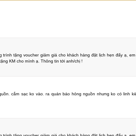
0
Bạn có vấn đề cần tư 
0
Gửi câu hỏi
0
0
trình tặng voucher giảm giá cho khách hàng đặt lịch hẹn đấy ạ, em 
 tặng KM cho mình ạ. Thông tin tới anh/chị !