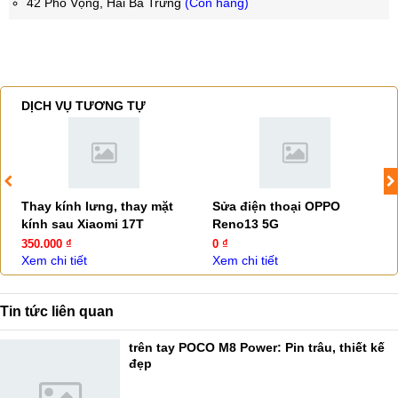
42 Phố Vọng, Hai Bà Trưng
(Còn hàng)
DỊCH VỤ TƯƠNG TỰ
Thay kính lưng, thay mặt
Sửa điện thoại OPPO
kính sau Xiaomi 17T
Reno13 5G
350.000 ₫
0 ₫
Xem chi tiết
Xem chi tiết
Tin tức liên quan
trên tay POCO M8 Power: Pin trâu, thiết kế
đẹp