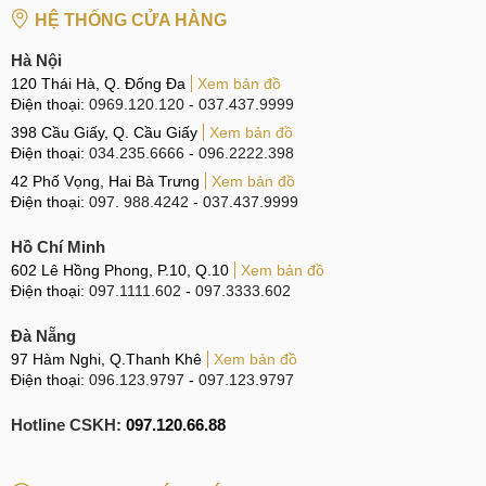
HỆ THỐNG CỬA HÀNG
Hà Nội
120 Thái Hà, Q. Đống Đa
Xem bản đồ
Điện thoại:
0969.120.120
-
037.437.9999
398 Cầu Giấy, Q. Cầu Giấy
Xem bản đồ
Điện thoại:
034.235.6666
-
096.2222.398
42 Phố Vọng, Hai Bà Trưng
Xem bản đồ
Điện thoại:
097. 988.4242
-
037.437.9999
Hồ Chí Minh
602 Lê Hồng Phong, P.10, Q.10
Xem bản đồ
Điện thoại:
097.1111.602
-
097.3333.602
Đà Nẵng
97 Hàm Nghi, Q.Thanh Khê
Xem bản đồ
Điện thoại:
096.123.9797
-
097.123.9797
Hotline CSKH:
097.120.66.88