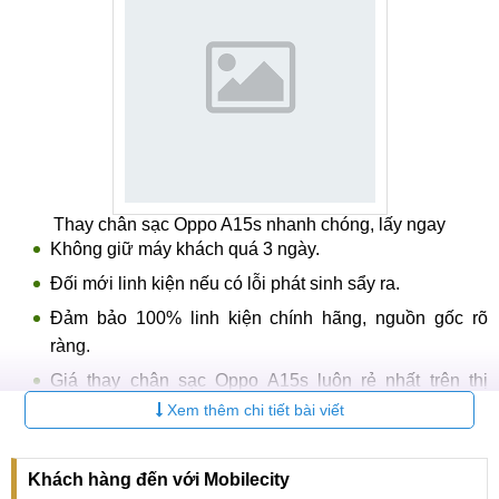
Thay chân sạc Oppo A15s nhanh chóng, lấy ngay
Không giữ máy khách quá 3 ngày.
Đối mới linh kiện nếu có lỗi phát sinh sẩy ra.
Đảm bảo 100% linh kiện chính hãng, nguồn gốc rõ
ràng.
Giá thay chân sạc Oppo A15s luôn rẻ nhất trên thị
trường.
Xem thêm chi tiết bài viết
Chế độ bảo hành, hậu mãi tốt nhất Việt Nam.
Hệ thống sửa chữa điện thoại di động
MobileCity Care
Khách hàng đến với Mobilecity