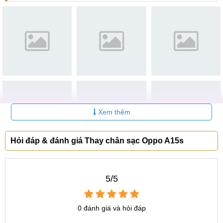
Tại Hà Nội
CN 1:
120 Thái Hà, Q. Đống Đa
Hotline:
037.437.9999
CN 2:
398 Cầu Giấy, Q. Cầu Giấy
Hotline:
096.2222.398
CN 3:
42 Phố Vọng, Hai Bà Trưng
Xem thêm
Hotline:
0338.424242
Tại TP Hồ Chí Minh
Hỏi đáp & đánh giá Thay chân sạc Oppo A15s
CN 4:
123 Trần Quang Khải, Quận 1
Hotline:
0969.520.520
5/5
CN 5:
602 Lê Hồng Phong, Quận 10
Hotline:
097.3333.602
0 đánh giá và hỏi đáp