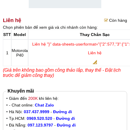
Liên hệ
Còn hàng
Chọn phiên bản để xem giá và chi nhánh còn hàng:
STT
Model
Thay Chân Sạc
Liên hệ
"}" data-sheets-userformat="{"2":577,"3":{"1":
Motorola
1
Liên hệ
P40
(Giá trên không bao gồm công tháo lắp, thay thế - Đặt lịch
trước để giảm công thay)
Khuyến mãi
Giảm đến
200K
khi liên hệ:
- Chat online:
Chat Zalo
Hà Nội:
037.437.9999
-
Đường đi
Tp.HCM:
0969.520.520
-
Đường đi
Đà Nẵng:
097.123.9797
-
Đường đi