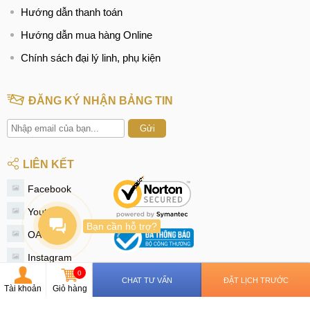
Hướng dẫn thanh toán
Hướng dẫn mua hàng Online
Chính sách đại lý linh, phụ kiện
ĐĂNG KÝ NHẬN BẢNG TIN
Gửi
LIÊN KẾT
Facebook
Youtube
Bạn cần hỗ trợ?
OA Zalo
Instagram
0
Tiktok
CHAT TƯ VẤN
ĐẶT LỊCH TRƯỚC
Tài khoản
Giỏ hàng
Twitter