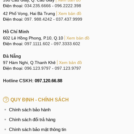
398 Cầu Giấy, Q. Cầu Giấy
Xem bản đồ
Điện thoại:
034.235.6666
-
096.2222.398
42 Phố Vọng, Hai Bà Trưng
Xem bản đồ
Điện thoại:
097. 988.4242
-
037.437.9999
Hồ Chí Minh
602 Lê Hồng Phong, P.10, Q.10
Xem bản đồ
Điện thoại:
097.1111.602
-
097.3333.602
Đà Nẵng
97 Hàm Nghi, Q.Thanh Khê
Xem bản đồ
Điện thoại:
096.123.9797
-
097.123.9797
Hotline CSKH:
097.120.66.88
QUY ĐỊNH - CHÍNH SÁCH
Chính sách bảo hành
Chính sách đổi trả hàng
Chính sách bảo mật thông tin