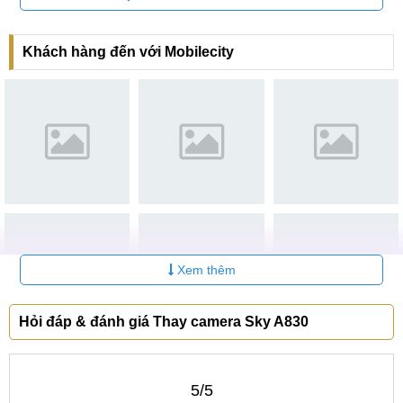
Tại Đà Nẵng
Khách hàng đến với Mobilecity
CN 6:
97 Hàm Nghi, Q.Thanh Khê
Hotline:
097.123.9797
Xem thêm
Hỏi đáp & đánh giá Thay camera Sky A830
5/5